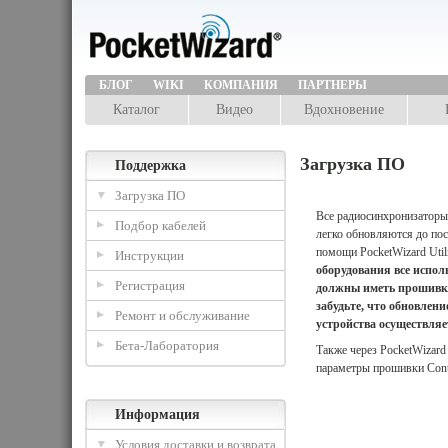
БЛОГ
WIKI
КОМПАНИЯ
ПАРТНЕРЫ
Каталог
Видео
Вдохновение
Загрузка ПО
Поддержка
Загрузка ПО
Все радиосинхронизаторы
Подбор кабелей
легко обновляются до по
помощи PocketWizard Util
Инструкции
оборудования все испол
Регистрация
должны иметь прошивку 
забудьте, что обновлен
Ремонт и обслуживание
устройства осуществляе
Бета-Лаборатория
Также через PocketWizard 
параметры прошивки Cont
Информация
Условия доставки и возврата