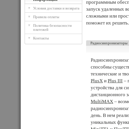
программным обеспе
Условия доставки и возврата
запуск удаленных 
сложными или прост
Правила оплаты
поможет их решить.
Политика безопасности
платежей
Контакты
Радиосинхронизаторы
Радиосинхрониза
способны сущест
технические и тв
PlusX
и
Plus III
– 
устройства для с
дистанционного з
MultiMAX
– возм
радиосинхронизат
день. В нем реал
уникальных функ