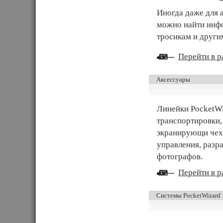
Иногда даже для 
можно найти инф
тросикам и други
Перейти в ра
Аксессуары
Линейки PocketWi
транспортировки
экранирующи чехл
управления, разр
фотографов.
Перейти в ра
Системы PocketWizard