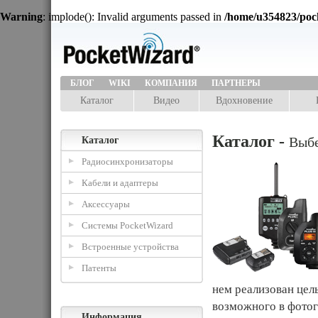
Warning
: implode(): Invalid arguments passed in
/home/u354823/poc
БЛОГ
WIKI
КОМПАНИЯ
ПАРТНЕРЫ
Каталог
Видео
Вдохновение
Каталог -
Выбе
Каталог
Радиосинхронизаторы
Кабели и адаптеры
Аксессуары
Системы PocketWizard
Встроенные устройства
Патенты
нем реализован цел
возможного в фотог
Информация