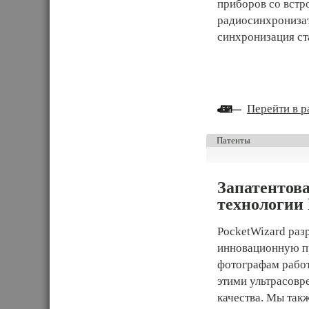
приборов со вст
радиосинхрониза
синхронизация ст
Перейти в ра
Патенты
Запатентов
технологии
PocketWizard раз
инновационную п
фотографам работ
этими ультрасов
качества. Мы так