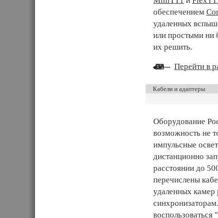
MiniTT1
и
FlexTT
обеспечением
Con
удаленных вспыш
или простыми ни 
их решить.
Перейти в ра
Кабели и адаптеры
Оборудование Poc
возможность не т
импульсные освет
дистанционно зап
расстоянии до 500
перечислены кабе
удаленных камер 
синхронизаторам.
воспользоваться