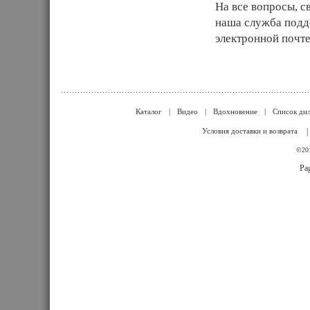
На все вопросы, с
наша служба подд
электронной почт
Каталог
|
Видео
|
Вдохновение
|
Список ди
Условия доставки и возврата
|
©201
Pag