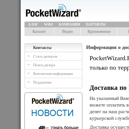
БЛОГ
WIKI
КОМПАНИЯ
ПАРТНЕРЫ
Каталог
Видео
Вдохновение
Информация о дос
Контакты
Стать дилером
PocketWizard.
Поиск дилера
только по тер
Контактная информация
Поддержка
Доставка по
На указанный Вами
можете оплатить 
денег на наш расч
курьерской служ
Доставка осуществ