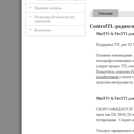
Правила оплаты
Описание
Политика безопасности
платежей
ControlTL-радиос
Контакты
MiniTT1 & FlexTT5 д
Поддержка TTL для 1D X,
Основное нововведение:
полупрофессиональных и
ускорит процесс TTL-со
Пожалуйста, помогите P
разработчикам
о своем 
загрузить инструкции по
MiniTT1 & FlexTT5 д
СКОРО ОЖИДАЕТСЯ! Нов
таких как D4, D610, Df и
тестирования. Следите 
Текущую официальную в