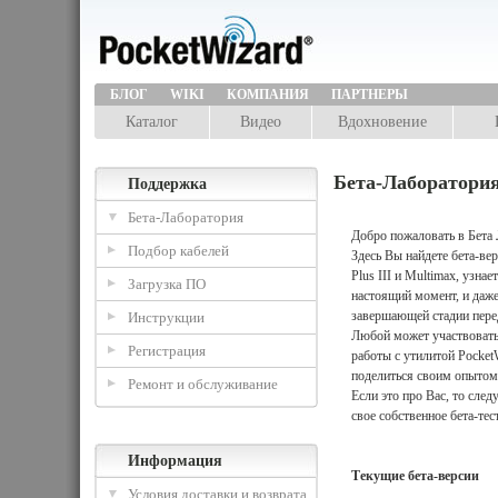
БЛОГ
WIKI
КОМПАНИЯ
ПАРТНЕРЫ
Каталог
Видео
Вдохновение
Бета-Лаборатори
Поддержка
Бета-Лаборатория
Добро пожаловать в Бета
Подбор кабелей
Здесь Вы найдете бета-ве
Plus III и Multimax, узнае
Загрузка ПО
настоящий момент, и даж
завершающей стадии пере
Инструкции
Любой может участвовать
Регистрация
работы с утилитой PocketW
поделиться своим опытом
Ремонт и обслуживание
Если это про Вас, то след
свое собственное бета-тес
Информация
Текущие бета-версии
Условия доставки и возврата