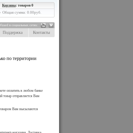
Корзина
: товаров 0
Общая сумма: 0.00руб.
izard в социальных сетях:
Поддержка
Контакты
ько по территории
жете оплатить в любом банке
ый товар отправляется Вам
с товаром Вам высылаются
тернет-магазина. Доставка