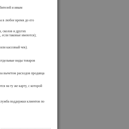
ебителей и иным
ра в любое время до его
н, сколов и других
 если таковые имеются);
или кассовый чек).
 отдельные виды товаров
 за вычетом расходов продавца
ся на ту же карту, с которой
 служба поддержки клиентов по