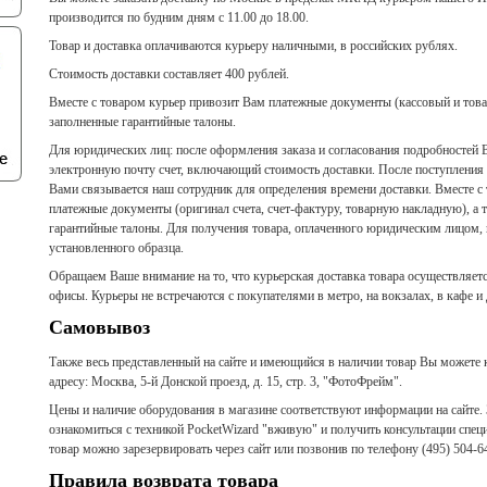
производится по будним дням с 11.00 до 18.00.
Товар и доставка оплачиваются курьеру наличными, в российских рублях.
Стоимость доставки составляет 400 рублей.
Вместе с товаром курьер привозит Вам платежные документы (кассовый и това
заполненные гарантийные талоны.
Для юридических лиц
: после оформления заказа и согласования подробностей
электронную почту счет, включающий стоимость доставки. После поступления д
Вами связывается наш сотрудник для определения времени доставки. Вместе с
платежные документы (оригинал счета, счет-фактуру, товарную накладную), а 
гарантийные талоны. Для получения товара, оплаченного юридическим лицом,
установленного образца.
Обращаем Ваше внимание на то, что курьерская доставка товара осуществляетс
офисы. Курьеры не встречаются с покупателями в метро, на вокзалах, в кафе и
Самовывоз
Также весь представленный на сайте и имеющийся в наличии товар Вы можете 
адресу: Москва, 5-й Донской проезд, д. 15, стр. 3, "ФотоФрейм".
Цены и наличие оборудования в магазине соответствуют информации на сайте.
ознакомиться с техникой PocketWizard "вживую" и получить консультации спе
товар можно зарезервировать через сайт или позвонив по телефону (495) 504-6
Правила возврата товара