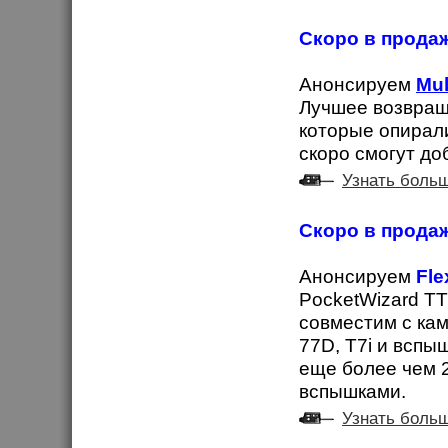
Скоро в продаж
Анонсируем
Mul
Лучшее возвра
которые опирал
скоро смогут доб
Узнать боль
Скоро в продаж
Анонсируем
Fle
PocketWizard T
совместим с кам
77D, T7i и вспыш
еще более чем 
вспышками.
Узнать боль