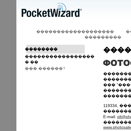
�������������������
�
���������
����
��������
�����������������
� ��
��� ������?
�������
��������
��� "��
�������
��������
119334, �
����������
E-mail:
plt@ph
�������
www.photosale