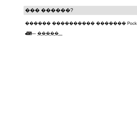
��� ������?
������ ���������� ������� PocketW
�����...