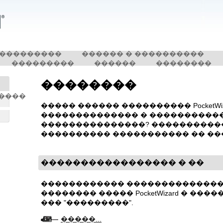
���������
������ � ����������
���������
������
��������
��������
����
����� ������ ���������� PocketWiz
�������������� � ����������
��?
���������������? ����������
���������� ����������� �� ��
����������������� � ��
������������ ��������������
�������� ����� PocketWizard � ���
��� "���������".
�����...