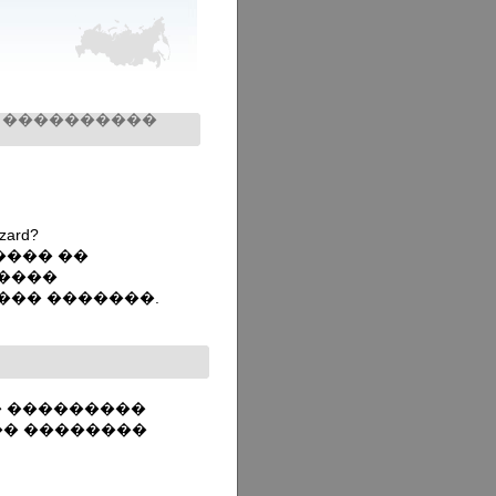
����������
ard?
���� ��
����
��� �������.
 ���������
��� ��������