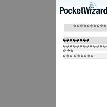
����������
��������
�������������
� ��
��� ����