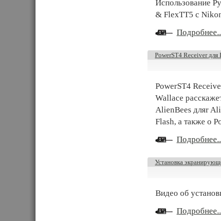
Использование Р
& FlexTT5 с Niko
Подробнее..
PowerST4 Receiver для 
PowerST4 Receiver
Wallace расскаже
AlienBees дляr Al
Flash, а также о 
Подробнее..
Установка экранирующ
Видео об установ
Подробнее..