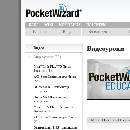
БЛОГ
WIKI
КОМПАНИЯ
ПАРТНЕРЫ
Каталог
Видео
Вдохновение
Видеоуроки
Видео
Видеоуроки (20)
MiniTT1 & FlexTT5 Nikon -
Введение (En)
AC3 ZoneController для Nikon
(En)
Nikon SU-800 как мастер-
контроллер
Nikon SB900 как мастер-
контроллер
MiniTT1 & FlexTT5 Canon -
Введение (En)
AC3 ZoneController для Canon
MiniTT1 & FlexTT5 Nik
(En)
Оптимизация HSS - специально