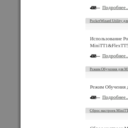
Подробнее..
PocketWizard Utility 
Использование Poc
MiniTT1&FlexTT5 
Подробнее..
Режим Обучения для 
Режим Обучения д
Подробнее..
Сброс настроек MiniT