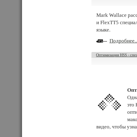
Mark Wallace рас
и FlexTT5 специа
языке.
Подробнее..
Оптимизация HSS - спе
Опт
Одна
это 
опт
мак
видео, чтобы узнат