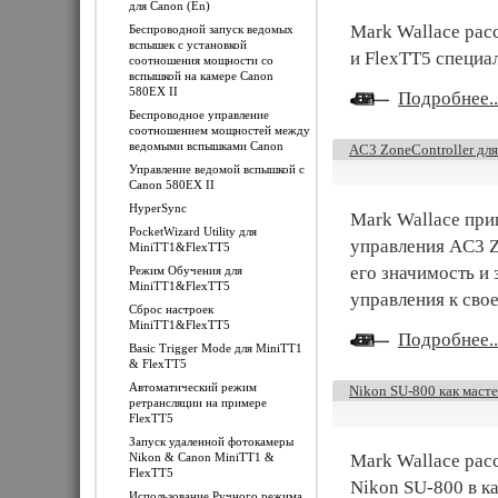
для Canon (En)
Mark Wallace рас
Беспроводной запуск ведомых
вспышек с установкой
и FlexTT5 специа
соотношения мощности со
вспышкой на камере Canon
580EX II
Подробнее..
Беспроводное управление
соотношением мощностей между
ведомыми вспышками Canon
AC3 ZoneController для
Управление ведомой вспышкой с
Canon 580EX II
HyperSync
Mark Wallace при
PocketWizard Utility для
управления AC3 Z
MiniTT1&FlexTT5
его значимость и 
Режим Обучения для
MiniTT1&FlexTT5
управления к сво
Сброс настроек
MiniTT1&FlexTT5
Подробнее..
Basic Trigger Mode для MiniTT1
& FlexTT5
Автоматический режим
Nikon SU-800 как маст
ретрансляции на примере
FlexTT5
Запуск удаленной фотокамеры
Nikon & Canon MiniTT1 &
Mark Wallace рас
FlexTT5
Nikon SU-800 в ка
Использование Ручного режима