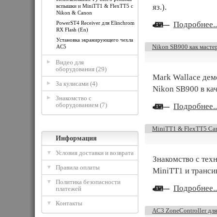
яз.).
вспышки и MiniTT1 & FlexTT5 с
Nikon & Canon
PowerST4 Receiver для Elinchrom
Подробнее..
RX Flash (En)
Установка экранирующего чехла
Nikon SB900 как масте
AC5
Видео для
оборудования (29)
Mark Wallace дем
За кулисами (4)
Nikon SB900 в кач
Знакомство с
оборудованием (7)
Подробнее..
MiniTT1 & FlexTT5 Can
Информация
Условия доставки и возврата
Знакомство с тех
Правила оплаты
MiniTT1 и транси
Политика безопасности
Подробнее..
платежей
Контакты
AC3 ZoneController для