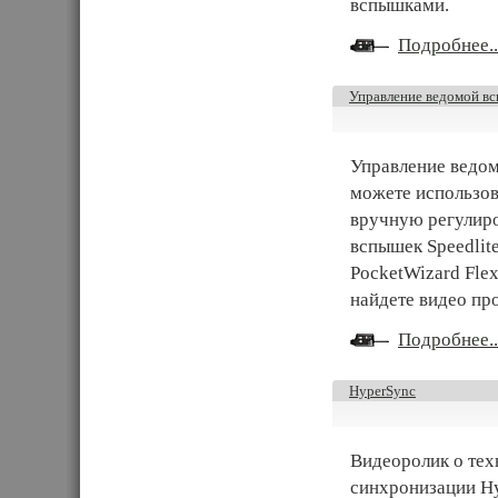
вспышками.
Подробнее..
Управление ведомой вс
Управление ведом
можете использов
вручную регулир
вспышек Speedlit
PocketWizard Fle
найдете видео пр
Подробнее..
HyperSync
Видеоролик о тех
синхронизации H