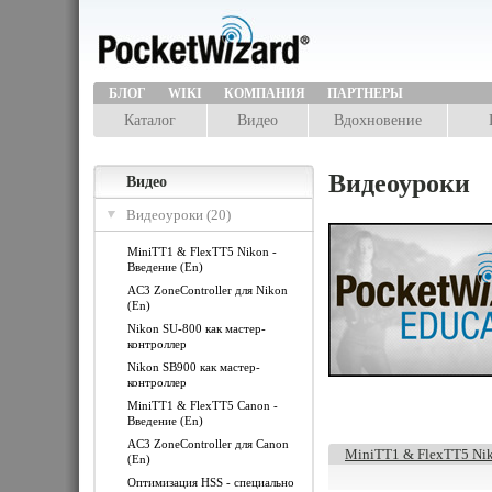
БЛОГ
WIKI
КОМПАНИЯ
ПАРТНЕРЫ
Каталог
Видео
Вдохновение
Видеоуроки
Видео
Видеоуроки (20)
MiniTT1 & FlexTT5 Nikon -
Введение (En)
AC3 ZoneController для Nikon
(En)
Nikon SU-800 как мастер-
контроллер
Nikon SB900 как мастер-
контроллер
MiniTT1 & FlexTT5 Canon -
Введение (En)
AC3 ZoneController для Canon
MiniTT1 & FlexTT5 Nik
(En)
Оптимизация HSS - специально