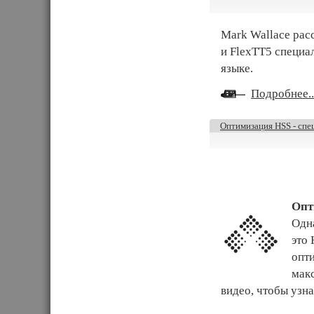
Mark Wallace рас
и FlexTT5 специа
языке.
Подробнее..
Оптимизация HSS - спе
Опт
Одна
это 
опт
мак
видео, чтобы узнат