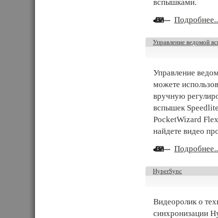
вспышками.
Подробнее..
Управление ведомой вс
Управление ведом
можете использов
вручную регулир
вспышек Speedlit
PocketWizard Fle
найдете видео пр
Подробнее..
HyperSync
Видеоролик о тех
синхронизации H