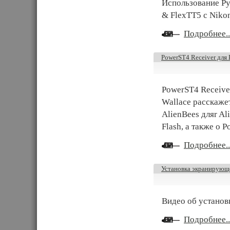
Использование Р
& FlexTT5 с Niko
Подробнее..
PowerST4 Receiver для 
PowerST4 Receiver
Wallace расскаже
AlienBees дляr Al
Flash, а также о 
Подробнее..
Установка экранирующ
Видео об установ
Подробнее..