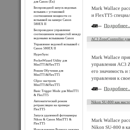
для Canon (En)
Mark Wallace рас
Беспроводной запуск ведомых
вспышек с установкой
и FlexTT5 специа
соотношения мощности со
вспышкой на камере Canon
580EX II
Подробнее..
Беспроводное управление
соотношением мощностей между
ведомыми вспышками Canon
AC3 ZoneController для
Управление ведомой вспышкой с
Canon 580EX II
HyperSync
Mark Wallace при
PocketWizard Utility для
управления AC3 Z
MiniTT1&FlexTT5
его значимость и 
Режим Обучения для
MiniTT1&FlexTT5
управления к сво
Сброс настроек
MiniTT1&FlexTT5
Подробнее..
Basic Trigger Mode для MiniTT1
& FlexTT5
Автоматический режим
Nikon SU-800 как маст
ретрансляции на примере
FlexTT5
Запуск удаленной фотокамеры
Nikon & Canon MiniTT1 &
Mark Wallace рас
FlexTT5
Nikon SU-800 в ка
Использование Ручного режима