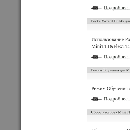
Подробнее..
PocketWizard Utility 
Использование Poc
MiniTT1&FlexTT5 
Подробнее..
Режим Обучения для 
Режим Обучения д
Подробнее..
Сброс настроек MiniT