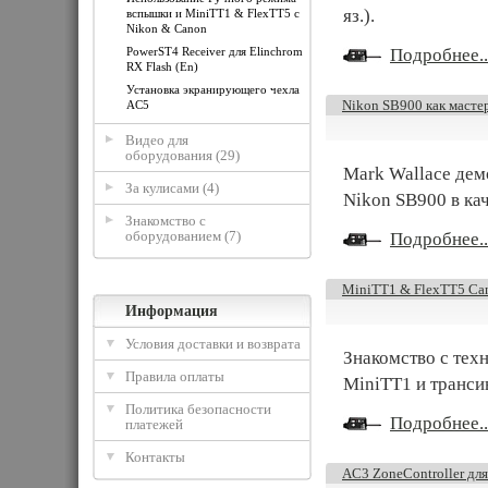
яз.).
вспышки и MiniTT1 & FlexTT5 с
Nikon & Canon
PowerST4 Receiver для Elinchrom
Подробнее..
RX Flash (En)
Установка экранирующего чехла
Nikon SB900 как масте
AC5
Видео для
оборудования (29)
Mark Wallace дем
За кулисами (4)
Nikon SB900 в кач
Знакомство с
оборудованием (7)
Подробнее..
MiniTT1 & FlexTT5 Can
Информация
Условия доставки и возврата
Знакомство с тех
Правила оплаты
MiniTT1 и транси
Политика безопасности
Подробнее..
платежей
Контакты
AC3 ZoneController для