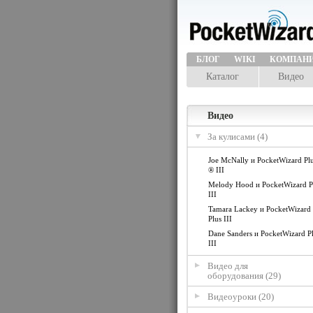
БЛОГ
WIKI
КОМПАН
Каталог
Видео
Видео
За кулисами (4)
Joe McNally и PocketWizard Pl
® III
Melody Hood и PocketWizard P
III
Tamara Lackey и PocketWizard
Plus III
Dane Sanders и PocketWizard P
III
Видео для
оборудования (29)
Видеоуроки (20)