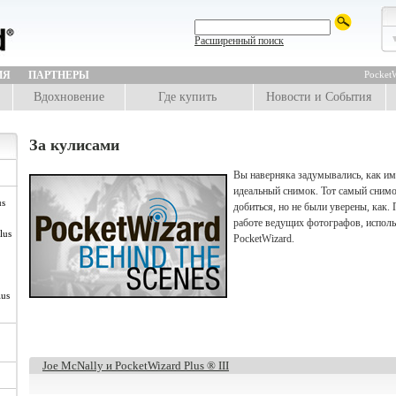
Расширенный поиск
ИЯ
ПАРТНЕРЫ
PocketW
Вдохновение
Где купить
Новости и События
За кулисами
Вы наверняка задумывались, как и
идеальный снимок. Тот самый снимо
us
добиться, но не были уверены, как.
работе ведущих фотографов, испол
lus
PocketWizard.
lus
Joe McNally и PocketWizard Plus ® III