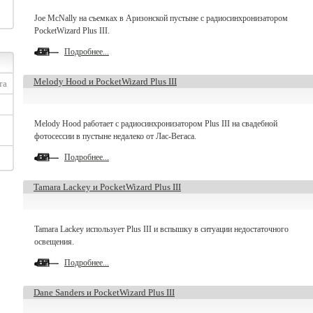
Joe McNally на съемках в Аризонской пустыне с радиосинхронизатором
PocketWizard Plus III.
Подробнее...
Melody Hood и PocketWizard Plus III
та
Melody Hood работает с радиосинхронизатором Plus III на свадебной
фотосессии в пустыне недалеко от Лас-Вегаса.
Подробнее...
Tamara Lackey и PocketWizard Plus III
Tamara Lackey использует Plus III и вспышку в ситуации недостаточного
освещения.
Подробнее...
Dane Sanders и PocketWizard Plus III