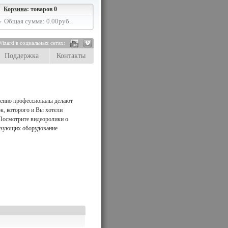
Корзина
: товаров 0
Общая сумма: 0.00руб.
izard в социальных сетях:
Поддержка
Контакты
менно профессионалы делают
к, которого и Вы хотели
 Посмотрите видеоролики о
ьзующих оборудование