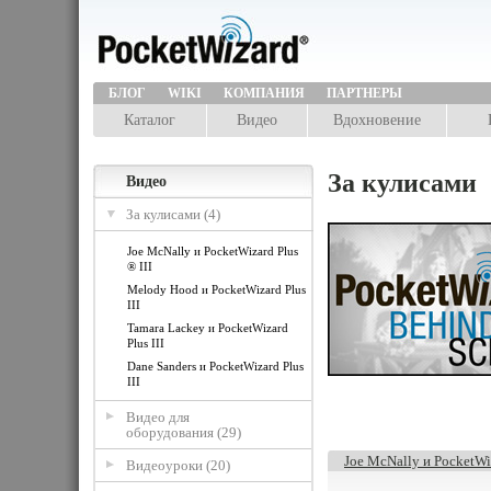
БЛОГ
WIKI
КОМПАНИЯ
ПАРТНЕРЫ
Каталог
Видео
Вдохновение
За кулисами
Видео
За кулисами (4)
Joe McNally и PocketWizard Plus
® III
Melody Hood и PocketWizard Plus
III
Tamara Lackey и PocketWizard
Plus III
Dane Sanders и PocketWizard Plus
III
Видео для
оборудования (29)
Joe McNally и PocketWiz
Видеоуроки (20)