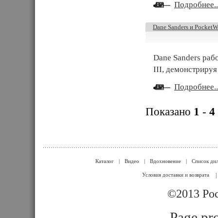
Подробнее..
Dane Sanders и PocketWi
Dane Sanders раб
III, демонстрируя
Подробнее..
Показано
1
-
4
Каталог
|
Видео
|
Вдохновение
|
Список ди
Условия доставки и возврата
|
©2013 Poc
Page pro