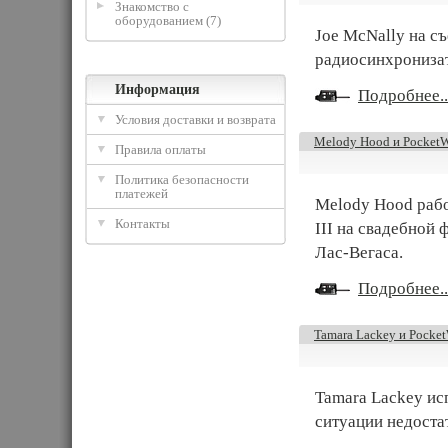
Знакомство с
оборудованием (7)
Joe McNally на с
радиосинхронизат
Информация
Подробнее..
Условия доставки и возврата
Melody Hood и PocketWi
Правила оплаты
Политика безопасности
платежей
Melody Hood рабо
Контакты
III на свадебной 
Лас-Вегаса.
Подробнее..
Tamara Lackey и PocketW
Tamara Lackey исп
ситуации недоста