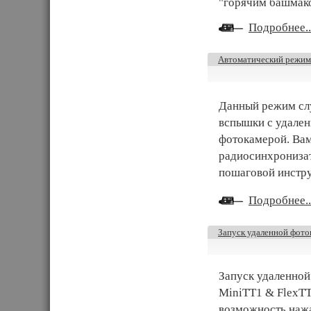
"горячим башмак
Подробнее..
Автоматический режим
Данный режим сл
вспышки с удален
фотокамерой. Вам
радиосинхронизат
пошаговой инстр
Подробнее..
Запуск удаленной фот
Запуск удаленной
MiniTT1 & FlexTT
возможность нажа