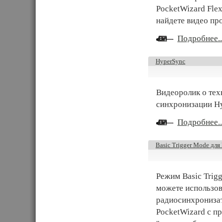
PocketWizard Fle
найдете видео пр
Подробнее..
HyperSync
Видеоролик о тех
синхронизации H
Подробнее..
Basic Trigger Mode дл
Режим Basic Trig
можете использов
радиосинхронизат
PocketWizard с п