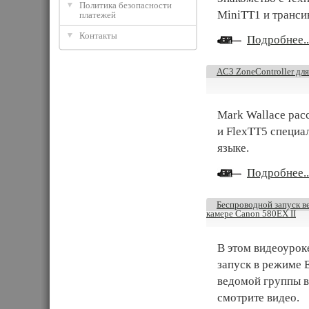
Политика безопасности
MiniTT1 и транси
платежей
Контакты
Подробнее..
AC3 ZoneController для
Mark Wallace рас
и FlexTT5 специа
языке.
Подробнее..
Беспроводной запуск в
камере Canon 580EX II
В этом видеоуро
запуск в режиме 
ведомой группы в
смотрите видео.