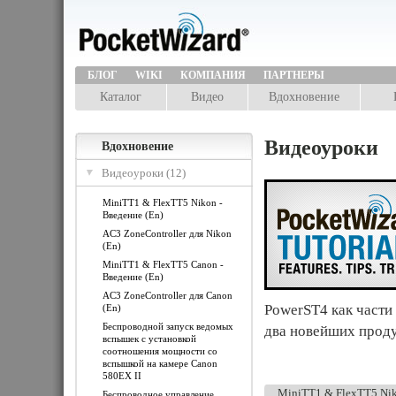
БЛОГ
WIKI
КОМПАНИЯ
ПАРТНЕРЫ
Каталог
Видео
Вдохновение
Видеоуроки
Вдохновение
Видеоуроки (12)
MiniTT1 & FlexTT5 Nikon -
Введение (En)
AC3 ZoneController для Nikon
(En)
MiniTT1 & FlexTT5 Canon -
Введение (En)
AC3 ZoneController для Canon
PowerST4 как части
(En)
Беспроводной запуск ведомых
два новейших продук
вспышек с установкой
соотношения мощности со
вспышкой на камере Canon
580EX II
MiniTT1 & FlexTT5 Nik
Беспроводное управление