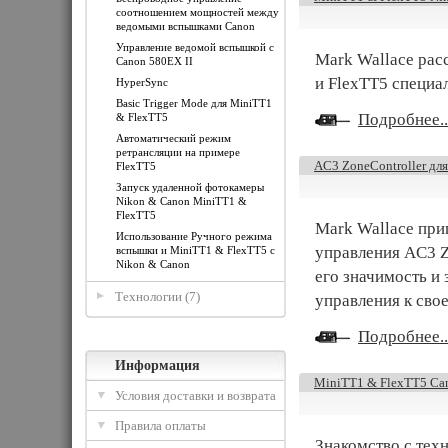
соотношением мощностей между
ведомыми вспышками Canon
Управление ведомой вспышкой с
Mark Wallace рас
Canon 580EX II
и FlexTT5 специа
HyperSync
Basic Trigger Mode для MiniTT1
Подробнее..
& FlexTT5
Автоматический режим
ретрансляции на примере
AC3 ZoneController для
FlexTT5
Запуск удаленной фотокамеры
Nikon & Canon MiniTT1 &
FlexTT5
Mark Wallace при
Использование Ручного режима
управления AC3 Z
вспышки и MiniTT1 & FlexTT5 с
Nikon & Canon
его значимость и 
Технологии (7)
управления к сво
Подробнее..
Информация
MiniTT1 & FlexTT5 Can
Условия доставки и возврата
Правила оплаты
Знакомство с тех