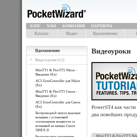
БЛОГ
WIKI
КОМПАНИЯ
ПАРТНЕРЫ
Каталог
Видео
Вдохновение
Видеоуроки
Вдохновение
Видеоуроки (12)
MiniTT1 & FlexTT5 Nikon -
Введение (En)
AC3 ZoneController для Nikon
(En)
MiniTT1 & FlexTT5 Canon -
Введение (En)
AC3 ZoneController для Canon
PowerST4 как части
(En)
Беспроводной запуск ведомых
два новейших продук
вспышек с установкой
соотношения мощности со
вспышкой на камере Canon
580EX II
MiniTT1 & FlexTT5 Nik
Беспроводное управление