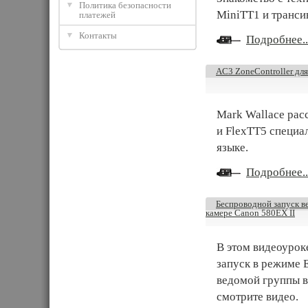
Политика безопасности
MiniTT1 и транси
платежей
Контакты
Подробнее..
AC3 ZoneController для
Mark Wallace рас
и FlexTT5 специа
языке.
Подробнее..
Беспроводной запуск в
камере Canon 580EX II
В этом видеоуро
запуск в режиме 
ведомой группы в
смотрите видео.