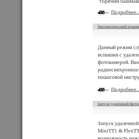
"горячим башмак
Подробнее..
Автоматический режим
Данный режим сл
вспышки с удален
фотокамерой. Вам
радиосинхронизат
пошаговой инстр
Подробнее..
Запуск удаленной фот
Запуск удаленной
MiniTT1 & FlexTT
возможность нажа