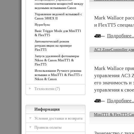
соотношением мощностей между
ведомыми вспышками Canon
Управление ведомой вспышкой с
Mark Wallace рас
Canon 580EX II
и FlexTT5 специа
HyperSync
Basic Trigger Mode для MiniTT1
Подробнее..
& FlexTT5
Автоматический режим
ретрансляции на примере
AC3 ZoneController для
FlexTT5
Запуск удаленной фотокамеры
Nikon & Canon MiniTT1 &
FlexTT5
Mark Wallace при
Использование Ручного режима
управления AC3 Z
вспышки и MiniTT1 & FlexTT5 с
Nikon & Canon
его значимость и 
Технологии (7)
управления к сво
Подробнее..
Информация
MiniTT1 & FlexTT5 Can
Условия доставки и возврата
Правила оплаты
Знакомство с тех