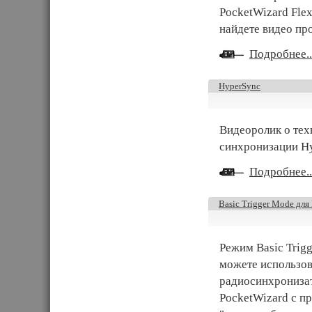
PocketWizard Fle
найдете видео пр
Подробнее..
HyperSync
Видеоролик о тех
синхронизации H
Подробнее..
Basic Trigger Mode дл
Режим Basic Trig
можете использов
радиосинхронизат
PocketWizard с п