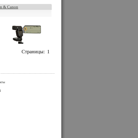
on & Canon
Страницы:
1
кты
й