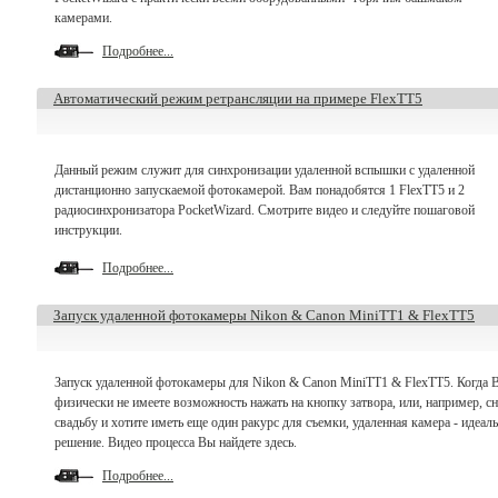
камерами.
Подробнее...
Автоматический режим ретрансляции на примере FlexTT5
Данный режим служит для синхронизации удаленной вспышки с удаленной
дистанционно запускаемой фотокамерой. Вам понадобятся 1 FlexTT5 и 2
радиосинхронизатора PocketWizard. Смотрите видео и следуйте пошаговой
инструкции.
Подробнее...
Запуск удаленной фотокамеры Nikon & Canon MiniTT1 & FlexTT5
Запуск удаленной фотокамеры для Nikon & Canon MiniTT1 & FlexTT5. Когда 
физически не имеете возможность нажать на кнопку затвора, или, например, с
свадьбу и хотите иметь еще один ракурс для съемки, удаленная камера - идеал
решение. Видео процесса Вы найдете здесь.
Подробнее...