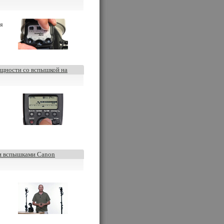
ля
ощности со вспышкой на
и вспышками Canon