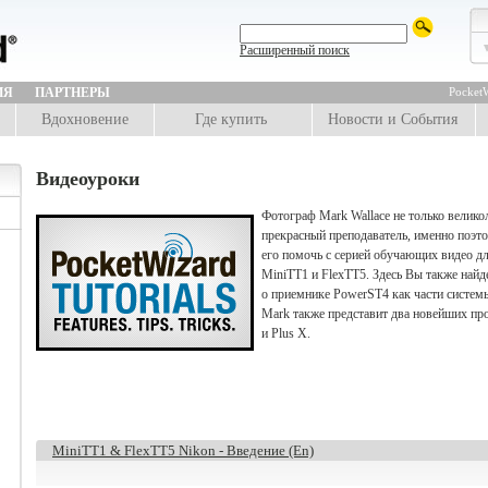
Расширенный поиск
ИЯ
ПАРТНЕРЫ
PocketW
Вдохновение
Где купить
Новости и События
Видеоуроки
Фотограф Mark Wallace не только велико
прекрасный преподаватель, именно поэт
его помочь с серией обучающих видео д
MiniTT1 и FlexTT5. Здесь Вы также най
о приемнике PowerST4 как части системы
Mark также представит два новейших прод
и Plus X.
MiniTT1 & FlexTT5 Nikon - Введение (En)