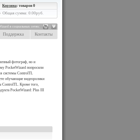
Корзина
: товаров 0
Общая сумма: 0.00руб.
izard в социальных сетях:
Поддержка
Контакты
лепный фотограф, но и
ому PocketWizard попросили
ля системы ControlTL
дете обучающие видеоролики
 ControlTL. Кроме того,
укта PocketWizard: Plus III