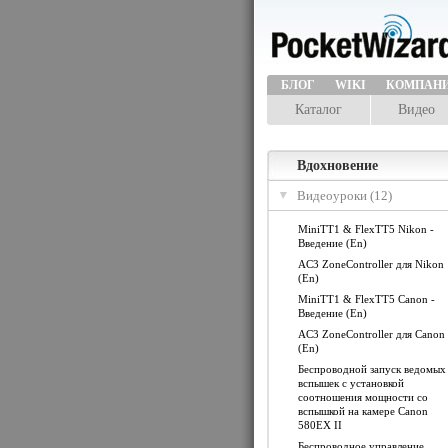
БЛОГ
WIKI
КОМПАН
Каталог
Видео
Вдохновение
Видеоуроки (12)
MiniTT1 & FlexTT5 Nikon -
Введение (En)
AC3 ZoneController для Nikon
(En)
MiniTT1 & FlexTT5 Canon -
Введение (En)
AC3 ZoneController для Canon
(En)
Беспроводной запуск ведомых
вспышек с установкой
соотношения мощности со
вспышкой на камере Canon
580EX II
Беспроводное управление