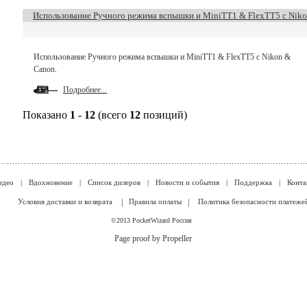
Использование Ручного режима вспышки и MiniTT1 & FlexTT5 с Nik
Использование Ручного режима вспышки и MiniTT1 & FlexTT5 с Nikon &
Canon.
Подробнее...
Показано
1
-
12
(всего
12
позиций)
идео
|
Вдохновение
|
Список дилеров
|
Новости и события
|
Поддержка
|
Конта
Условия доставки и возврата
|
Правила оплаты
|
Политика безопасности платеже
©2013 PocketWizard Россия
Page proof by Propeller