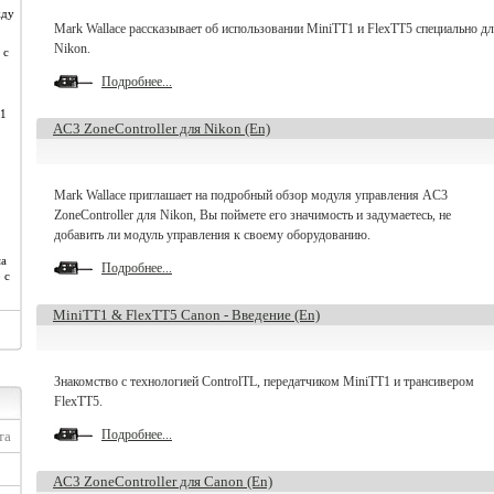
жду
Mark Wallace рассказывает об использовании MiniTT1 и FlexTT5 специально д
Nikon.
 с
Подробнее...
T1
AC3 ZoneController для Nikon (En)
Mark Wallace приглашает на подробный обзор модуля управления AC3
ZoneController для Nikon, Вы поймете его значимость и задумаетесь, не
добавить ли модуль управления к своему оборудованию.
ма
Подробнее...
 с
MiniTT1 & FlexTT5 Canon - Введение (En)
Знакомство с технологией ControlTL, передатчиком MiniTT1 и трансивером
FlexTT5.
Подробнее...
та
AC3 ZoneController для Canon (En)