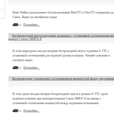
Mark Wallace рассказывает об использовании MiniTT1 и FlexTT5 специально д
Canon. Видео на английском языке.
Подробнее...
Беспроводной запуск ведомых вспышек с установкой соотношения м
камере Canon 580EX II
В этом видеоуроке мы рассмотрим беспроводной запуск в режиме E-TTL с
установкой соотношений для ведомой группы вспышек. Читайте описание и
смотрите видео.
Подробнее...
Беспроводное управление соотношением мощностей между ведомым
В этом уроке мы рассмотрим беспроводной запуск в режиме E-TTL групп
ведомых вспышек при помощи вспышки Canon 580EX II на камере с
установкой соотношения мощностей между ведомыми вспышками.
Подробнее...