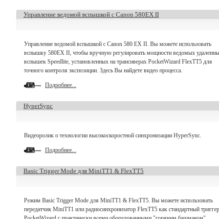
Управление ведомой вспышкой с Canon 580EX II
Управление ведомой вспышкой с Canon 580 EX II. Вы можете использовать
вспышку 580EX II, чтобы вручную регулировать мощности ведомых удаленн
вспышек Speedlite, установленных на трансиверах PocketWizard FlexTT5 для
точного контроля экспозиции. Здесь Вы найдете видео процесса.
Подробнее...
HyperSync
Видеоролик о технологии высокоскоростной синхронизации HyperSync.
Подробнее...
Basic Trigger Mode для MiniTT1 & FlexTT5
Режим Basic Trigger Mode для MiniTT1 & FlexTT5. Вы можете использовать
передатчик MiniTT1 или радиосинхронизатор FlexTT5 как стандартный тригге
PocketWizard с практически всеми оборудованными "горячим башмаком"