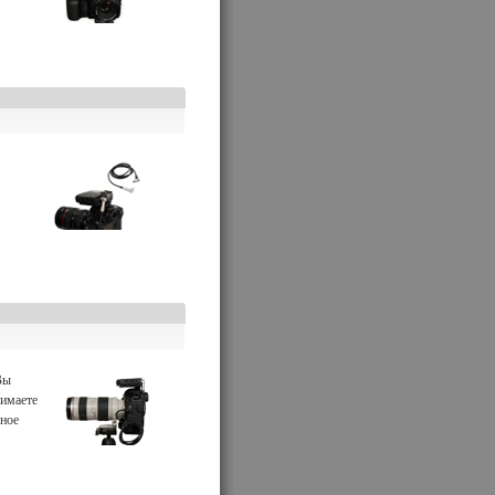
Вы
нимаете
ьное