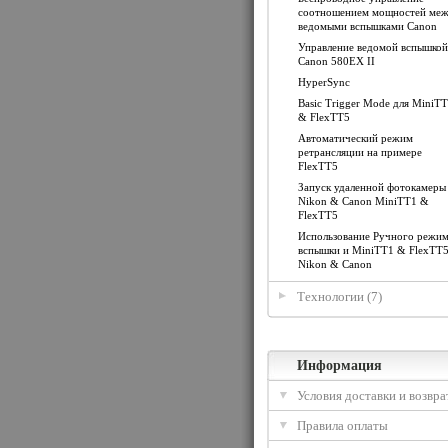
соотношением мощностей ме
ведомыми вспышками Canon
Управление ведомой вспышкой
Canon 580EX II
HyperSync
Basic Trigger Mode для MiniT
& FlexTT5
Автоматический режим
ретрансляции на примере
FlexTT5
Запуск удаленной фотокамеры
Nikon & Canon MiniTT1 &
FlexTT5
Использование Ручного режи
вспышки и MiniTT1 & FlexTT5
Nikon & Canon
Технологии (7)
Информация
Условия доставки и возвра
Правила оплаты