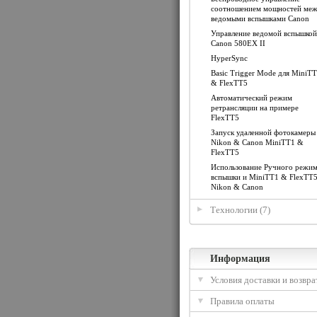
соотношением мощностей ме
ведомыми вспышками Canon
Управление ведомой вспышкой
Canon 580EX II
HyperSync
Basic Trigger Mode для MiniT
& FlexTT5
Автоматический режим
ретрансляции на примере
FlexTT5
Запуск удаленной фотокамеры
Nikon & Canon MiniTT1 &
FlexTT5
Использование Ручного режи
вспышки и MiniTT1 & FlexTT5
Nikon & Canon
Технологии (7)
Информация
Условия доставки и возвра
Правила оплаты