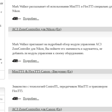
жду
Mark Wallace рассказывает об использовании MiniTT1 и FlexTT5 специально д
Nikon.
 с
Подробнее...
T1
AC3 ZoneController для Nikon (En)
Mark Wallace приглашает на подробный обзор модуля управления AC3
ZoneController для Nikon, Вы поймете его значимость и задумаетесь, не
добавить ли модуль управления к своему оборудованию.
ма
Подробнее...
 с
MiniTT1 & FlexTT5 Canon - Введение (En)
Знакомство с технологией ControlTL, передатчиком MiniTT1 и трансивером
FlexTT5.
Подробнее...
та
AC3 ZoneController для Canon (En)