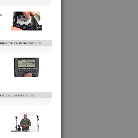
ля
ощности со вспышкой на
и вспышками Canon