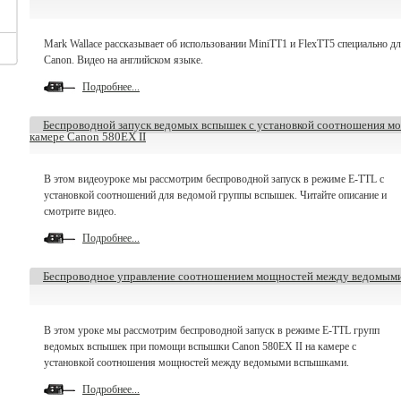
Mark Wallace рассказывает об использовании MiniTT1 и FlexTT5 специально д
Canon. Видео на английском языке.
Подробнее...
Беспроводной запуск ведомых вспышек с установкой соотношения м
камере Canon 580EX II
В этом видеоуроке мы рассмотрим беспроводной запуск в режиме E-TTL с
установкой соотношений для ведомой группы вспышек. Читайте описание и
смотрите видео.
Подробнее...
Беспроводное управление соотношением мощностей между ведомым
В этом уроке мы рассмотрим беспроводной запуск в режиме E-TTL групп
ведомых вспышек при помощи вспышки Canon 580EX II на камере с
установкой соотношения мощностей между ведомыми вспышками.
Подробнее...