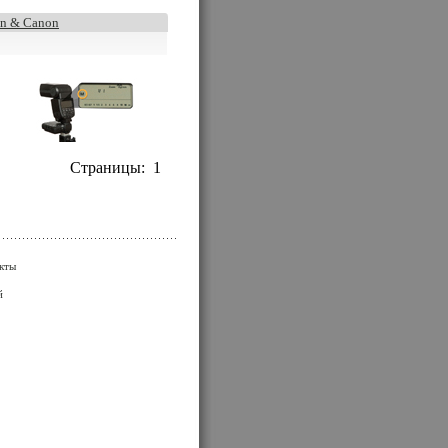
on & Canon
Страницы:
1
кты
й