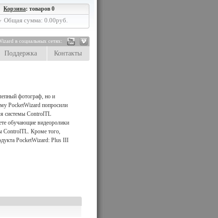
Корзина
: товаров 0
Общая сумма: 0.00руб.
izard в социальных сетях:
Поддержка
Контакты
лепный фотограф, но и
ому PocketWizard попросили
ля системы ControlTL
дете обучающие видеоролики
 ControlTL. Кроме того,
укта PocketWizard: Plus III