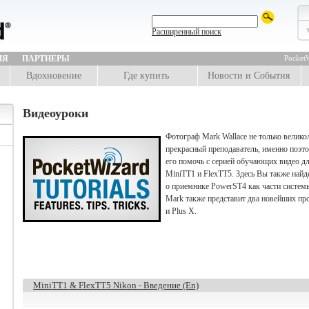
Расширенный поиск
ИЯ
ПАРТНЕРЫ
PocketW
Вдохновение
Где купить
Новости и События
Видеоуроки
Фотограф Mark Wallace не только велико
прекрасный преподаватель, именно поэт
его помочь с серией обучающих видео д
MiniTT1 и FlexTT5. Здесь Вы также най
о приемнике PowerST4 как части системы
Mark также представит два новейших прод
и Plus X.
MiniTT1 & FlexTT5 Nikon - Введение (En)