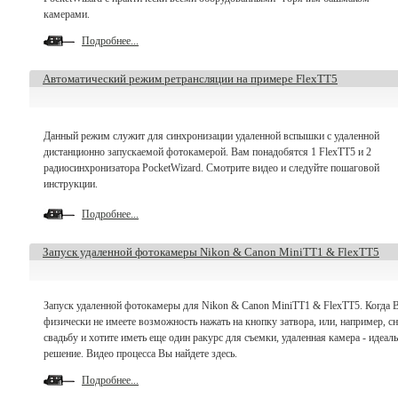
камерами.
Подробнее...
Автоматический режим ретрансляции на примере FlexTT5
Данный режим служит для синхронизации удаленной вспышки с удаленной
дистанционно запускаемой фотокамерой. Вам понадобятся 1 FlexTT5 и 2
радиосинхронизатора PocketWizard. Смотрите видео и следуйте пошаговой
инструкции.
Подробнее...
Запуск удаленной фотокамеры Nikon & Canon MiniTT1 & FlexTT5
Запуск удаленной фотокамеры для Nikon & Canon MiniTT1 & FlexTT5. Когда 
физически не имеете возможность нажать на кнопку затвора, или, например, с
свадьбу и хотите иметь еще один ракурс для съемки, удаленная камера - идеал
решение. Видео процесса Вы найдете здесь.
Подробнее...