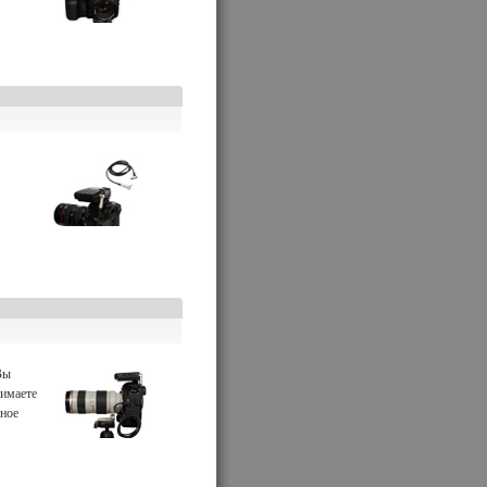
Вы
нимаете
ьное