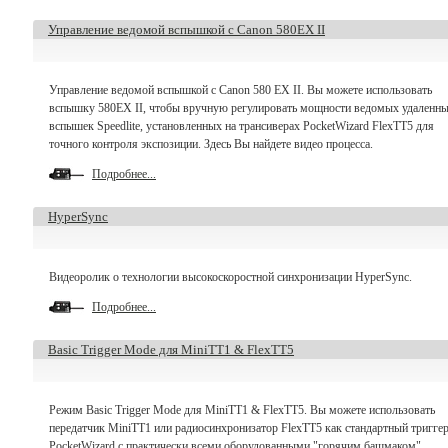
Управление ведомой вспышкой с Canon 580EX II
Управление ведомой вспышкой с Canon 580 EX II. Вы можете использовать
вспышку 580EX II, чтобы вручную регулировать мощности ведомых удаленн
вспышек Speedlite, установленных на трансиверах PocketWizard FlexTT5 для
точного контроля экспозиции. Здесь Вы найдете видео процесса.
Подробнее...
HyperSync
Видеоролик о технологии высокоскоростной синхронизации HyperSync.
Подробнее...
Basic Trigger Mode для MiniTT1 & FlexTT5
Режим Basic Trigger Mode для MiniTT1 & FlexTT5. Вы можете использовать
передатчик MiniTT1 или радиосинхронизатор FlexTT5 как стандартный тригге
PocketWizard с практически всеми оборудованными "горячим башмаком"