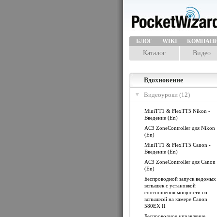
БЛОГ
WIKI
КОМПАН
Каталог
Видео
Вдохновение
Видеоуроки (12)
MiniTT1 & FlexTT5 Nikon -
Введение (En)
AC3 ZoneController для Nikon
(En)
MiniTT1 & FlexTT5 Canon -
Введение (En)
AC3 ZoneController для Canon
(En)
Беспроводной запуск ведомых
вспышек с установкой
соотношения мощности со
вспышкой на камере Canon
580EX II
Беспроводное управление