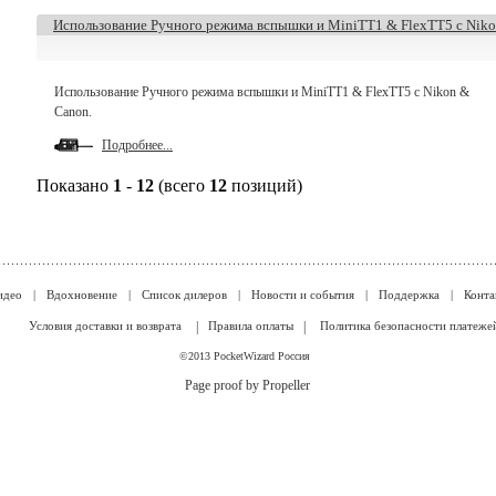
Использование Ручного режима вспышки и MiniTT1 & FlexTT5 с Nik
Использование Ручного режима вспышки и MiniTT1 & FlexTT5 с Nikon &
Canon.
Подробнее...
Показано
1
-
12
(всего
12
позиций)
идео
|
Вдохновение
|
Список дилеров
|
Новости и события
|
Поддержка
|
Конта
Условия доставки и возврата
|
Правила оплаты
|
Политика безопасности платеже
©2013 PocketWizard Россия
Page proof by Propeller