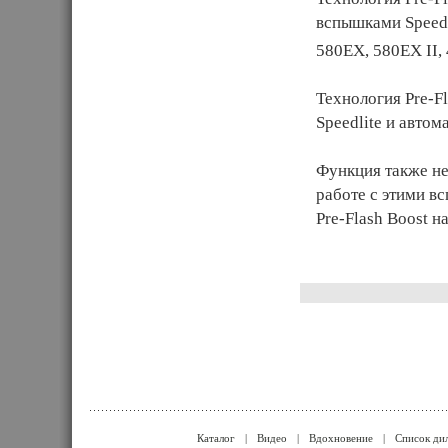
вспышками Speedl
580EX, 580EX II,
Технология Pre-F
Speedlite и авто
Функция также не
работе с этими 
Pre-Flash Boost н
Каталог
|
Видео
|
Вдохновение
|
Список ди