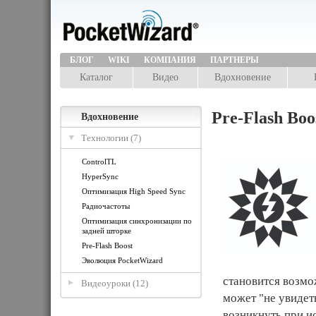
БЛОГ
WIKI
КОМПАНИЯ
ПАРТНЕРЫ
Каталог
Видео
Вдохновение
Pre-Flash Boo
Вдохновение
Технологии (7)
ControlTL
HyperSync
Оптимизация High Speed Sync
Радиочастоты
Оптимизация синхронизации по
задней шторке
Pre-Flash Boost
Эволюция PocketWizard
становится возмо
Видеоуроки (12)
может "не увидет
возникнуть при и