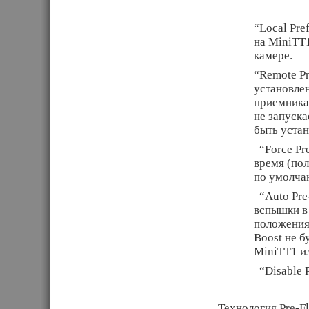
“Local Pre
на MiniTT1
камере.
“Remote Pr
установлен
приемника
не запуска
быть уста
“Force Pre
время (пол
по умолча
“Auto Pre-
вспышки в
положения
Boost не б
MiniTT1 ил
“Disable P
Технология Pre-F