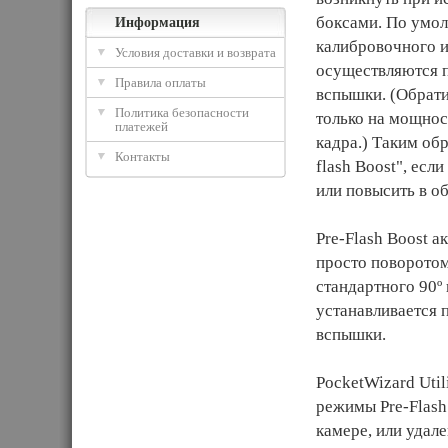
боксами. По умол
Информация
калибровочного и
Условия доставки и возврата
осуществляются п
Правила оплаты
вспышки. (Обратит
Политика безопасности
только на мощнос
платежей
кадра.) Таким об
Контакты
flash Boost", ес
или повысить в о
Pre-Flash Boost 
просто поворотом
стандартного 90º
устанавливается 
вспышки.
PocketWizard Util
режимы Pre-Flash
камере, или удал