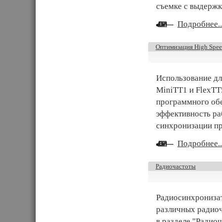
съемке с выдержк
Подробнее..
Оптимизация High Spee
Использование дл
MiniTT1 и FlexTT
программного обе
эффективность ра
синхронизации пр
Подробнее..
Радиочастоты
Радиосинхронизат
различных радиоч
в разделе "Радиоч