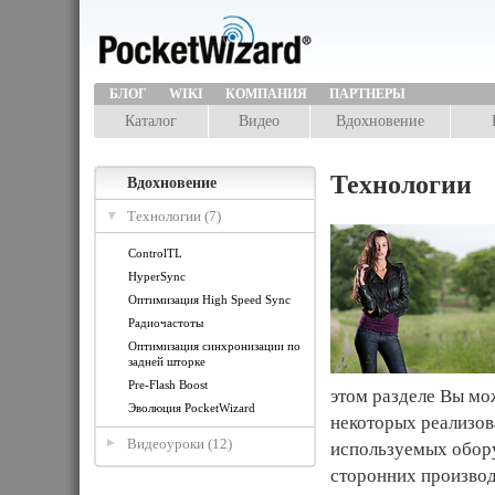
БЛОГ
WIKI
КОМПАНИЯ
ПАРТНЕРЫ
Каталог
Видео
Вдохновение
Технологии
Вдохновение
Технологии (7)
ControlTL
HyperSync
Оптимизация High Speed Sync
Радиочастоты
Оптимизация синхронизации по
задней шторке
Pre-Flash Boost
этом разделе Вы мо
Эволюция PocketWizard
некоторых реализов
Видеоуроки (12)
используемых обору
сторонних производ