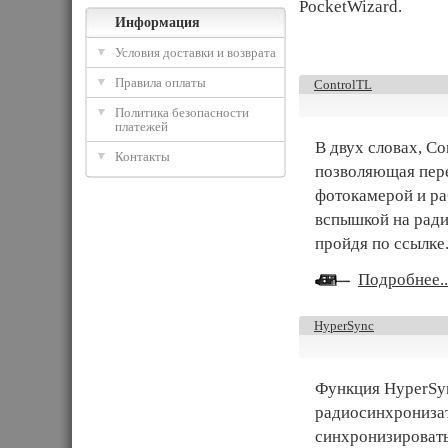
PocketWizard.
Информация
Условия доставки и возврата
Правила оплаты
ControlTL
Политика безопасности
платежей
В двух словах, C
Контакты
позволяющая пер
фотокамерой и р
вспышкой на радио
пройдя по ссылке.
Подробнее..
HyperSync
Функция HyperSy
радиосинхронизат
синхронизироват