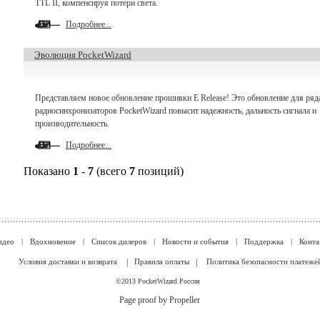
TTL II, компенсируя потери света.
Подробнее...
Эволюция PocketWizard
Представляем новое обновление прошивки E Release! Это обновление для ряд
радиосинхронизаторов PocketWizard повысит надежность, дальность сигнала и
производительность.
Подробнее...
Показано
1
-
7
(всего
7
позиций)
идео
|
Вдохновение
|
Список дилеров
|
Новости и события
|
Поддержка
|
Конта
Условия доставки и возврата
|
Правила оплаты
|
Политика безопасности платеже
©2013 PocketWizard Россия
Page proof by Propeller