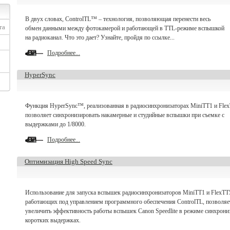
В двух словах, ControlTL™ – технология, позволяющая перенести весь
та
обмен данными между фотокамерой и работающей в TTL-режиме вспышкой
на радиоканал. Что это дает? Узнайте, пройдя по ссылке...
Подробнее...
HyperSync
Функция HyperSync™, реализованная в радиосинхронизаторах MiniTT1 и Flex
позволяет синхронизировать накамерные и студийные вспышки при съемке с
выдержками до 1/8000.
Подробнее...
Оптимизация High Speed Sync
Использование для запуска вспышек радиосинхронизаторов MiniTT1 и FlexTT
работающих под управлением программного обеспечения ControlTL, позволяе
увеличить эффективность работы вспышек Canon Speedlite в режиме синхрони
коротких выдержках.