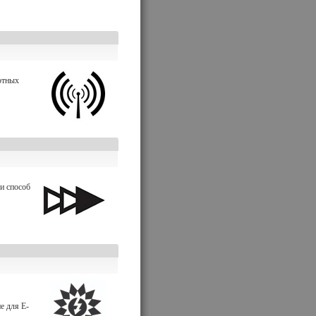
отных
и способ
е для E-