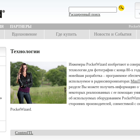
Расширенный поиск
ИЯ
ПАРТНЕРЫ
PocketW
Вдохновение
Где купить
Новости и События
Технологии
Инженеры PocketWizard изобретают и совер
технологии для фотографии с конца 80-х го
новейшая разработка – программное обеспе
используемое в радиосинхронизаторах
Mini
разделе Вы можете получить информацию о 
некоторых реализованных с ее помощью уни
по
об используемых оборудованием PocketWizrd
сторонних производителей, совместимой с с
PocketWizard.
ControlTL