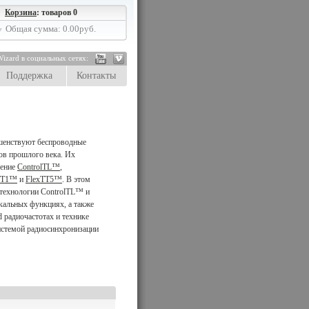
Корзина
: товаров 0
Общая сумма: 0.00руб.
izard в социальных сетях:
Поддержка
Контакты
шенствуют беспроводные
дов прошлого века. Их
чение
ControlTL™
,
TT1™
и
FlexTT5™
. В этом
технологии ControlTL™ и
кальных функциях, а также
 радиочастотах и технике
истемой радиосинхронизации