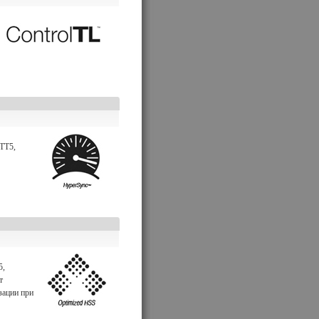
TT5,
5,
т
зации при