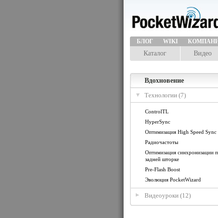
БЛОГ
WIKI
КОМПАН
Каталог
Видео
Вдохновение
Технологии (7)
ControlTL
HyperSync
Оптимизация High Speed Sync
Радиочастоты
Оптимизация синхронизации 
задней шторке
Pre-Flash Boost
Эволюция PocketWizard
Видеоуроки (12)