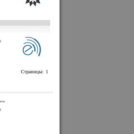
а
Страницы:
1
кты
й