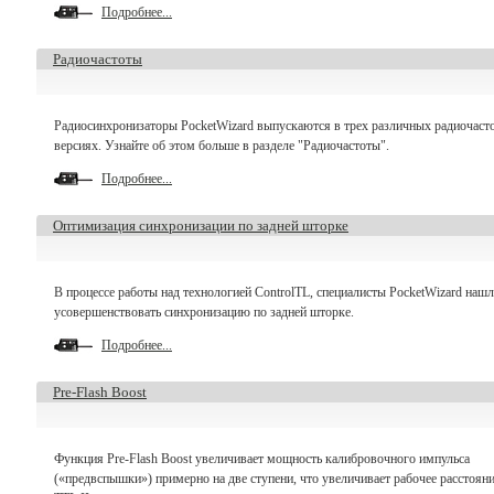
Подробнее...
Радиочастоты
Радиосинхронизаторы PocketWizard выпускаются в трех различных радиочаст
версиях. Узнайте об этом больше в разделе "Радиочастоты".
Подробнее...
Оптимизация синхронизации по задней шторке
В процессе работы над технологией ControlTL, специалисты PocketWizard нашл
усовершенствовать синхронизацию по задней шторке.
Подробнее...
Pre-Flash Boost
Функция Pre-Flash Boost увеличивает мощность калибровочного импульса
(«предвспышки») примерно на две ступени, что увеличивает рабочее расстояни