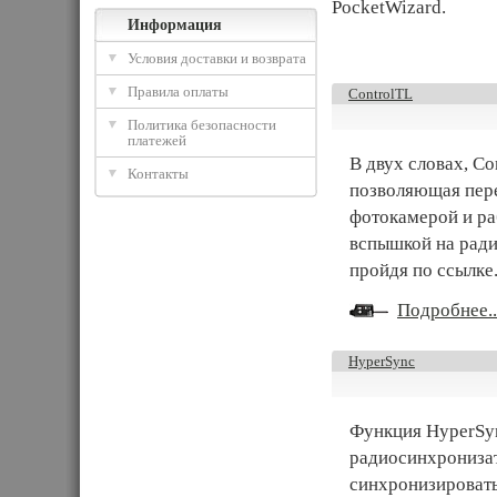
PocketWizard.
Информация
Условия доставки и возврата
Правила оплаты
ControlTL
Политика безопасности
платежей
В двух словах, C
Контакты
позволяющая пер
фотокамерой и р
вспышкой на радио
пройдя по ссылке.
Подробнее..
HyperSync
Функция HyperSy
радиосинхронизат
синхронизироват