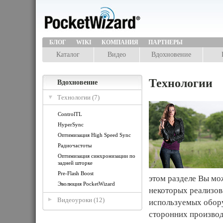
БЛОГ
WIKI
КОМПАНИЯ
ПАРТНЕРЫ
Каталог
Видео
Вдохновение
Технологии
Вдохновение
Технологии (7)
ControlTL
HyperSync
Оптимизация High Speed Sync
Радиочастоты
Оптимизация синхронизации по
задней шторке
Pre-Flash Boost
этом разделе Вы мо
Эволюция PocketWizard
некоторых реализов
Видеоуроки (12)
используемых обору
сторонних производ