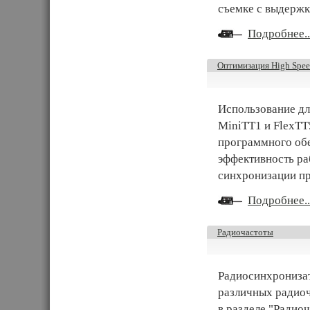
съемке с выдержк
Подробнее..
Оптимизация High Spee
Использование дл
MiniTT1 и FlexTT
программного обе
эффективность ра
синхронизации пр
Подробнее..
Радиочастоты
Радиосинхронизат
различных радиоч
в разделе "Радиоч