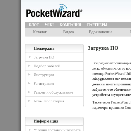
БЛОГ
WIKI
КОМПАНИЯ
ПАРТНЕРЫ
Каталог
Видео
Вдохновение
Загрузка ПО
Поддержка
Загрузка ПО
Все радиосинхронизаторы
Подбор кабелей
легко обновляются до по
помощи PocketWizard Util
Инструкции
оборудования все испол
Регистрация
должны иметь прошивку 
забудьте, что обновлен
Ремонт и обслуживание
устройства осуществляе
Бета-Лаборатория
Также через PocketWizard 
параметры прошивки Cont
Информация
Условия доставки и возврата