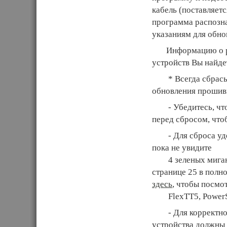
кабель (поставляет
программа распозна
указаниям для обно
Информацию о раб
устройств Вы найд
* Всегда сбрасыва
обновления прошив
- Убедитесь, что 
перед сбросом, что
- Для сброса удер
пока не увидите
4 зеленых мигания
странице 25 в полн
здесь
, чтобы посмо
FlexTT5, PowerS
- Для корректной 
устройства должны 