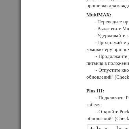
прошивки для каждо
MultiMAX:
- Переведите при
- Выключите Mul
- Удерживайте кн
- Продолжайте уде
компьютеру при по
- Продолжайте уде
питания в положен
- Отпустите кнопк
обновлений" (Check 
Plus III:
- Подключите Plus
кабеля;
- Откройте Pocket
обновлений" (Check