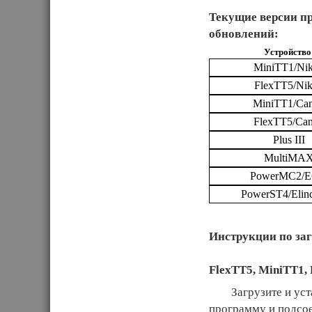
Текущие версии 
обновлений:
Устройство
MiniTT1/Ni
FlexTT5/Ni
MiniTT1/Ca
FlexTT5/Ca
Plus III
MultiMA
PowerMC2/E
PowerST4/Elin
Инструкции по заг
FlexTT5, MiniTT1,
Загрузите и устано
программу и подсое