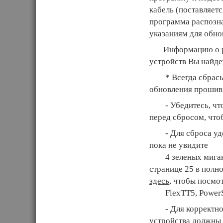
кабель (поставляет
программа распозна
указаниям для обно
Информацию о раб
устройств Вы найд
* Всегда сбрасыва
обновления прошив
- Убедитесь, что 
перед сбросом, что
- Для сброса удер
пока не увидите
4 зеленых мигания
странице 25 в полн
здесь
, чтобы посмо
FlexTT5, PowerS
- Для корректной 
устройства должны 