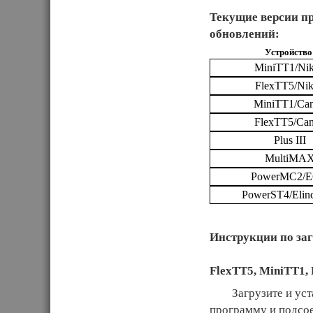
Текущие версии 
обновлений:
Устройство
MiniTT1/Ni
FlexTT5/Ni
MiniTT1/Ca
FlexTT5/Ca
Plus III
MultiMA
PowerMC2/E
PowerST4/Elin
Инструкции по заг
FlexTT5, MiniTT1,
Загрузите и устано
программу и подсое