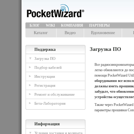
БЛОГ
WIKI
КОМПАНИЯ
ПАРТНЕРЫ
Каталог
Видео
Вдохновение
Загрузка ПО
Поддержка
Загрузка ПО
Все радиосинхронизаторы
Подбор кабелей
легко обновляются до по
помощи PocketWizard Util
Инструкции
оборудования все испол
Регистрация
должны иметь прошивку 
забудьте, что обновлен
Ремонт и обслуживание
устройства осуществляе
Бета-Лаборатория
Также через PocketWizard 
параметры прошивки Cont
Информация
Условия доставки и возврата