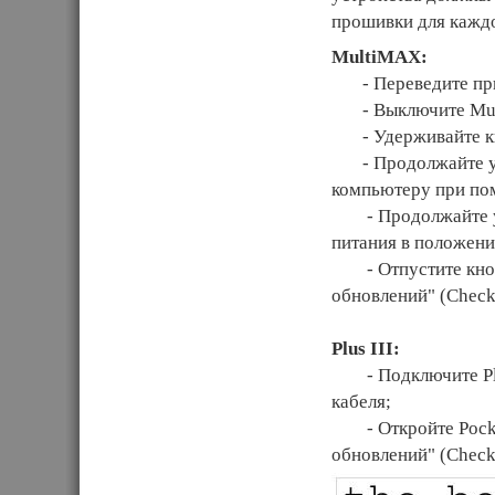
прошивки для каждо
MultiMAX:
- Переведите при
- Выключите Mul
- Удерживайте кн
- Продолжайте уде
компьютеру при по
- Продолжайте уде
питания в положен
- Отпустите кнопк
обновлений" (Check 
Plus III:
- Подключите Plus
кабеля;
- Откройте Pocket
обновлений" (Check