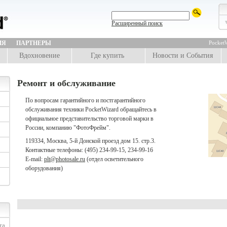
Расширенный поиск
ИЯ
ПАРТНЕРЫ
PocketW
Вдохновение
Где купить
Новости и События
Ремонт и обслуживание
По вопросам гарантийного и постгарантийного
обслуживания техники PocketWizard обращайтесь в
официальное представительство торговой марки в
России, компанию "ФотоФрейм".
119334, Москва, 5-й Донской проезд дом 15. стр.3.
Контактные телефоны: (495) 234-99-15, 234-99-16
E-mail:
plt@photosale.ru
(отдел осветительного
оборудования)
та