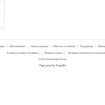
идео
|
Вдохновение
|
Список дилеров
|
Новости и события
|
Поддержка
|
Конт
Условия доставки и возврата
|
Правила оплаты
|
Политика безопасности платеже
©2013 PocketWizard Россия
Page proof by Propeller