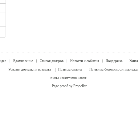
идео
|
Вдохновение
|
Список дилеров
|
Новости и события
|
Поддержка
|
Конт
Условия доставки и возврата
|
Правила оплаты
|
Политика безопасности платеже
©2013 PocketWizard Россия
Page proof by Propeller