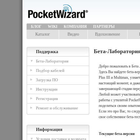
БЛОГ
WIKI
КОМПАНИЯ
ПАРТНЕРЫ
Каталог
Видео
Вдохновение
Бета-Лаборатори
Поддержка
Бета-Лаборатория
Добро пожаловать в Бета
Подбор кабелей
Здесь Вы найдете бета-ве
Plus III и Multimax, узнае
Загрузка ПО
настоящий момент, и даж
завершающей стадии пере
Инструкции
Любой может участвовать
Регистрация
работы с утилитой PocketW
поделиться своим опытом
Ремонт и обслуживание
Если это про Вас, то след
свое собственное бета-тес
Информация
Текущие бета-версии
Условия доставки и возврата