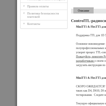
Правила оплаты
Описание
Политика безопасности
платежей
ControlTL-радиос
Контакты
MiniTT1 & FlexTT5 д
Поддержка TTL для 1D X,
Основное нововведение:
полупрофессиональных и
ускорит процесс TTL-со
Пожалуйста, помогите P
разработчикам
о своем 
загрузить инструкции по
MiniTT1 & FlexTT5 д
СКОРО ОЖИДАЕТСЯ! Нов
таких как D4, D610, Df и
тестирования. Следите 
Текущую официальную в