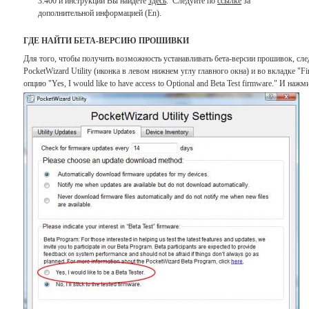
3.400 и инструкции Вы найдете
здесь
. Следуйте по
ссылке
за
дополнительной информацией (En).
ГДЕ НАЙТИ БЕТА-ВЕРСИЮ ПРОШИВКИ
Для того, чтобы получить возможность устанавливать бета-версии прошивок, сле
PocketWizard Utility (иконка в левом нижнем углу главного окна) и во вкладке "F
опцию "Yes, I would like to have access to Optional and Beta Test firmware." И наж