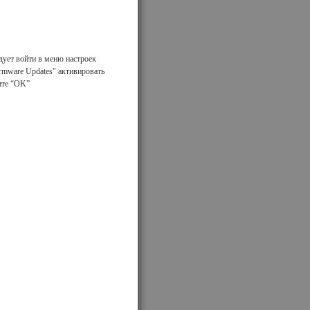
дует войти в меню настроек
irmware Updates" активировать
мите “OK”