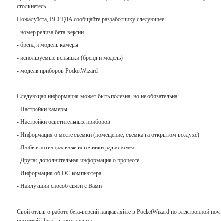
столкнетесь.
Пожалуйста, ВСЕГДА сообщайте разработчику следующее:
- номер релиза бета-версии
- бренд и модель камеры
- используемые вспышки (бренд и модель)
- модели приборов PocketWizard
Следующая информация может быть полезна, но не обязательна:
- Настройки камеры
- Настройки осветительных приборов
- Информация о месте съемки (помещение, съемка на открытом воздухе)
- Любые потенциальные источники радиопомех
- Другая дополнительная информация о процессе
- Информация об ОС компьютера
- Наилучший способ связи с Вами
Свой отзыв о работе бета-версий направляйте в PocketWizard по электронной поч
пометкой "beta" в теме письма.