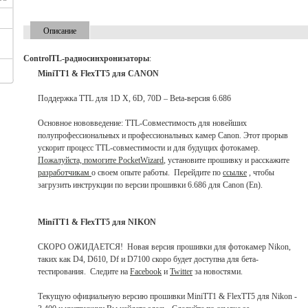
Описание
ControlTL-радиосинхронизаторы
:
MiniTT1 & FlexTT5 для CANON
Поддержка TTL для 1D X, 6D, 70D – Beta-версия 6.686
Основное нововведение: TTL-Совместимость для новейших
полупрофессиональных и профессиональных камер Canon. Этот прорыв
ускорит процесс TTL-совместимости и для будущих фотокамер.
Пожалуйста, помогите PocketWizard
, установите прошивку и расскажите
разработчикам
о своем опыте работы. Перейдите по
ссылке
, чтобы
загрузить инструкции по версии прошивки 6.686 для Canon (En).
MiniTT1 & FlexTT5 для NIKON
СКОРО ОЖИДАЕТСЯ! Новая версия прошивки для фотокамер Nikon,
таких как D4, D610, Df и D7100 скоро будет доступна для бета-
тестирования. Следите на
Facebook
и
Twitter
за новостями.
Текущую официальную версию прошивки MiniTT1 & FlexTT5 для Nikon -