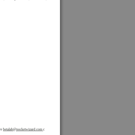
те
betalab@pocketwizard.com
с