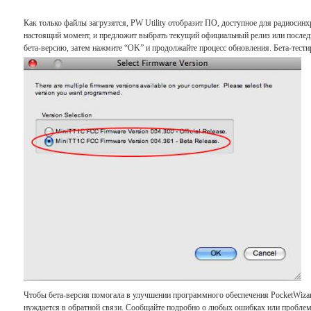
Как только файлы загрузятся, PW Utility отобразит ПО, доступное для радиосин
настоящий момент, и предложит выбрать текущий официальный релиз или после
бета-версию, затем нажмите “OK” и продолжайте процесс обновления. Бета-тести
Чтобы бета-версия помогала в улучшении программного обеспечения PocketWizar
нуждается в обратной связи. Сообщайте подробно о любых ошибках или проблем