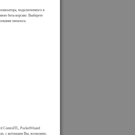
хронизатора, подключенного в
днюю бета-версию. Выберете
рование началось.
d ControlTL, PocketWizard
ах, с которыми Вы, возможно,