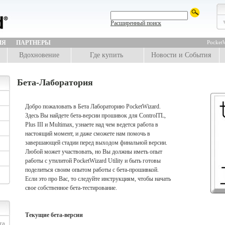
Расширенный поиск
ИЯ
ПАРТНЕРЫ
PocketW
Вдохновение
Где купить
Новости и События
Бета-Лаборатория
Добро пожаловать в Бета Лабораторию PocketWizard.
Здесь Вы найдете бета-версии прошивок для ControlTL,
Plus III и Multimax, узнаете над чем ведется работа в
настоящий момент, и даже сможете нам помочь в
завершающей стадии перед выходом финальной версии.
Любой может участвовать, но Вы должны иметь опыт
работы с утилитой PocketWizard Utility и быть готовы
поделиться своим опытом работы с бета-прошивкой.
Если это про Вас, то следуйте инструкциям, чтобы начать
свое собственное бета-тестирование.
Текущие бета-версии
та