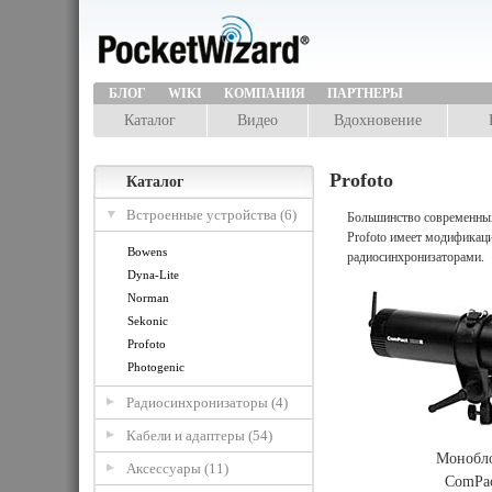
БЛОГ
WIKI
КОМПАНИЯ
ПАРТНЕРЫ
Каталог
Видео
Вдохновение
Profoto
Каталог
Встроенные устройства (6)
Большинство современных
Profoto имеет модификац
Bowens
радиосинхронизаторами.
Dyna-Lite
Norman
Sekonic
Profoto
Photogenic
Радиосинхронизаторы (4)
Кабели и адаптеры (54)
Монобло
Аксессуары (11)
ComPac