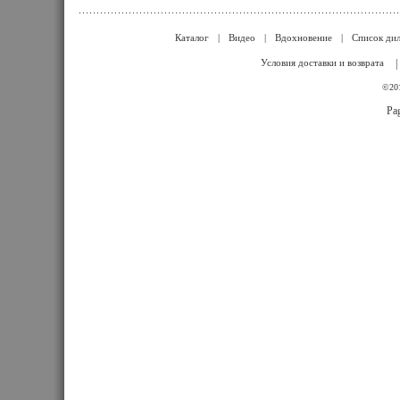
Каталог
|
Видео
|
Вдохновение
|
Список ди
Условия доставки и возврата
|
©201
Pag