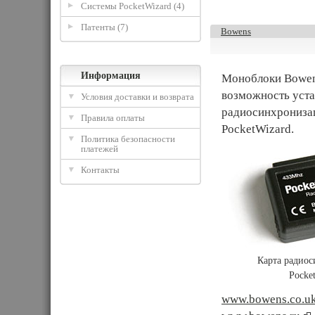
Системы PocketWizard (4)
Патенты (7)
Bowens
Информация
Моноблоки Bowen
возможность уста
Условия доставки и возврата
радиосинхронизац
Правила оплаты
PocketWizard.
Политика безопасности
платежей
Контакты
Карта радио
Pocke
www.bowens.co.u