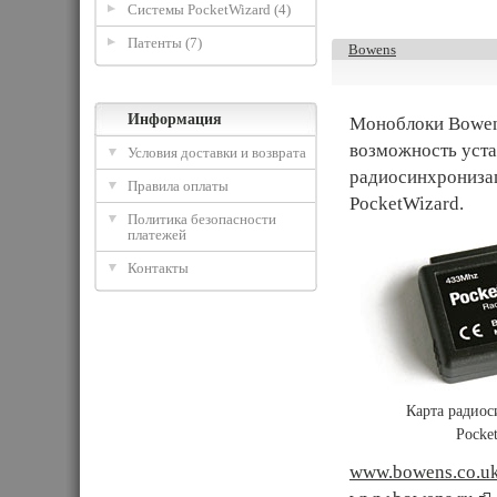
Системы PocketWizard (4)
Патенты (7)
Bowens
Информация
Моноблоки Bowen
возможность уста
Условия доставки и возврата
радиосинхронизац
Правила оплаты
PocketWizard.
Политика безопасности
платежей
Контакты
Карта радио
Pocke
www.bowens.co.u