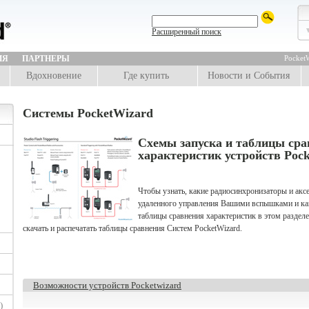
Расширенный поиск
ИЯ
ПАРТНЕРЫ
PocketW
Вдохновение
Где купить
Новости и События
Системы PocketWizard
Схемы запуска и таблицы сра
характеристик устройств Poc
Чтобы узнать, какие радиосинхронизаторы и акс
удаленного управления Вашими вспышками и ка
таблицы сравнения характеристик в этом раздел
скачать и распечатать таблицы сравнения Систем PocketWizard.
Возможности устройств Pocketwizard
)