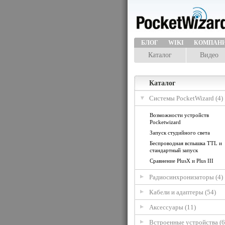
БЛОГ
WIKI
КОМПАН
Каталог
Видео
Каталог
Системы PocketWizard (4)
Возможности устройств
Pocketwizard
Запуск студийного света
Беспроводная вспышка TTL и
стандартный запуск
Сравнение PlusX и Plus III
Радиосинхронизаторы (4)
Кабели и адаптеры (54)
Аксессуары (11)
Встроенные устройства (6