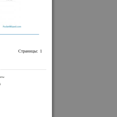
Страницы:
1
кты
й