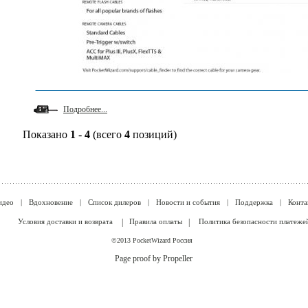
Подробнее...
Показано
1
-
4
(всего
4
позиций)
идео
|
Вдохновение
|
Список дилеров
|
Новости и события
|
Поддержка
|
Конта
Условия доставки и возврата
|
Правила оплаты
|
Политика безопасности платеже
©2013 PocketWizard Россия
Page proof by Propeller