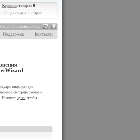
Корзина
: товаров 0
Общая сумма: 0.00руб.
izard в социальных сетях:
Поддержка
Контакты
внения
ketWizard
ессуары подходят для
мерами, смотрите схемы и
е. Нажмите
здесь
, чтобы