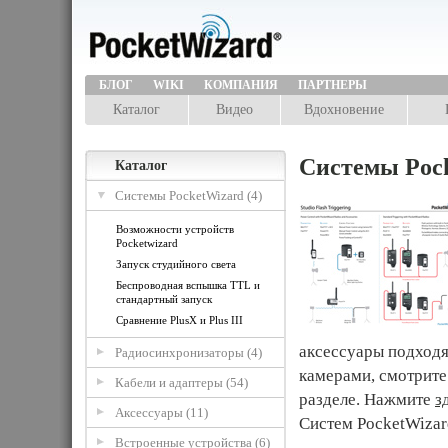
БЛОГ
WIKI
КОМПАНИЯ
ПАРТНЕРЫ
Каталог
Видео
Вдохновение
Системы Poc
Каталог
Системы PocketWizard (4)
Возможности устройств
Pocketwizard
Запуск студийного света
Беспроводная вспышка TTL и
стандартный запуск
Сравнение PlusX и Plus III
аксессуары подход
Радиосинхронизаторы (4)
камерами, смотрите
Кабели и адаптеры (54)
разделе. Нажмите
з
Аксессуары (11)
Систем PocketWizar
Встроенные устройства (6)