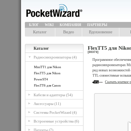
БЛОГ
WIKI
КОМПАНИЯ
ПАРТНЕРЫ
Каталог
Видео
Вдохновение
FlexTT5 для Niko
Каталог
[30373]
Радиосинхронизаторы (4)
Программное обеспечение 
радиосинхронизаторах Min
MiniTT1 для Nikon
ряд новых возможностей
FlexTT5 для Nikon
TTL-совместимые вспышки,
PowerST4
Скачать краткое 
FlexTT6 для Canon
Кабели и адаптеры (54)
Аксессуары (11)
Системы PocketWizard (4)
Встроенные устройства (6)
Патенты (7)