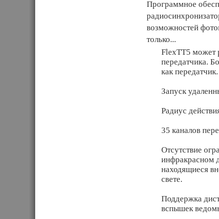
Программное обеспе
радиосинхронизатор
возможностей фото
только...
FlexTT5 может р
передатчика. Б
как передатчик.
Запуск удаленн
Радиус действия
35 каналов пер
Отсутствие огр
инфракрасном д
находящиеся вн
свете.
Поддержка дис
вспышек ведомы