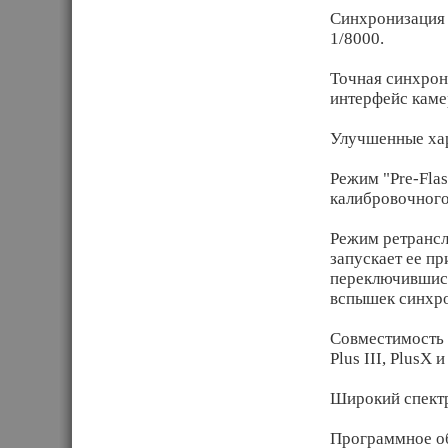
Синхронизация 
1/8000.
Точная синхрон
интерфейс каме
Улучшенные хар
Режим "Pre-Fla
калибровочного 
Режим ретрансл
запускает ее п
переключившись
вспышек синхро
Совместимость 
Plus III, PlusX
Широкий спектр
Программное об