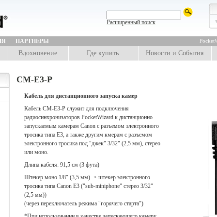
Расширенный поиск
ИЯ
ПАРТНЕРЫ
PocketW
Вдохновение
Где купить
Новости и События
CM-E3-P
Кабель для дистанционного запуска камер
Кабель CM-E3-P служит для подключения
радиосинхронизаторов PocketWizard к дистанционно
запускаемым камерам Canon с разъемом электронного
тросика типа E3, а также другим кмерам с разъемом
электронного тросика под "джек" 3/32" (2,5 мм), стерео
или моно.
Длина кабеля: 91,5 см (3 фута)
Штекер моно 1/8" (3,5 мм) -> штекер электронного
тросика типа Canon E3 ("sub-miniphone" стерео 3/32"
(2,5 мм))
(через переключатель режима "горячего старта")
*При использовании в качестве запускающего камеру