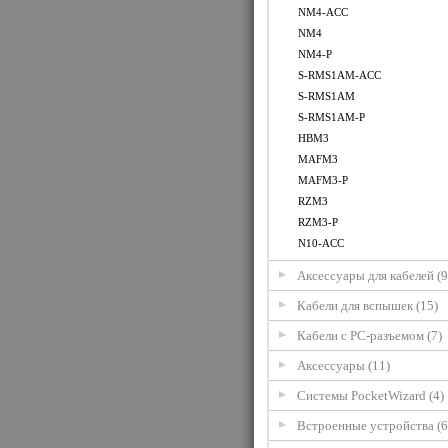
NM4-ACC
NM4
NM4-P
S-RMS1AM-ACC
S-RMS1AM
S-RMS1AM-P
HBM3
MAFM3
MAFM3-P
RZM3
RZM3-P
N10-ACC
Аксессуары для кабелей (9
Кабели для вспышек (15)
Кабели с PC-разъемом (7)
Аксессуары (11)
Системы PocketWizard (4)
Встроенные устройства (6