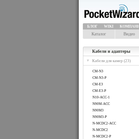
БЛОГ
WIKI
КОМПАН
Каталог
Видео
Кабели и адаптеры
Кабели для камер (23)
CM-N3
CM-N3-P
CM-E3
CM-E3-P
N10-ACC-1
N90M-ACC
N90M3
N90M3-P
N-MCDC2-ACC
N-MCDC2
N-MCDC2-P