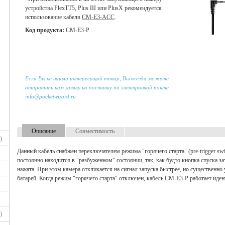
устройства FlexTT5, Plus III или PlusX рекомендуется
использование кабеля
CM-E3-ACC
.
Код продукта:
CM-E3-P
Если Вы не нашли интересущий товар, Вы всегда можете
отправить нам заявку на поставку по электронной почте
info@pocketwizard.ru
Описание
Совместимость
)
Данный кабель снабжен переключателем режима "горячего старта" (pre-trigger swi
постоянно находится в "разбуженном" состоянии, так, как будто кнопка спуска з
нажата. При этом камера откликается на сигнал запуска быстрее, но существенно
батарей. Когда режим "горячего старта" отключен, кабель CM-E3-P работает иде
)