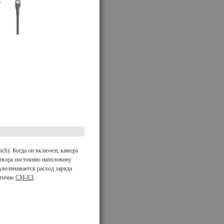
tch). Когда он включен, камера
атвора постоянно наполовину
 увеличивается расход заряда
нтично
CM-E3
.