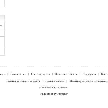
та
идео
|
Вдохновение
|
Список дилеров
|
Новости и события
|
Поддержка
|
Конт
Условия доставки и возврата
|
Правила оплаты
|
Политика безопасности платеже
©2013 PocketWizard Россия
Page proof by Propeller