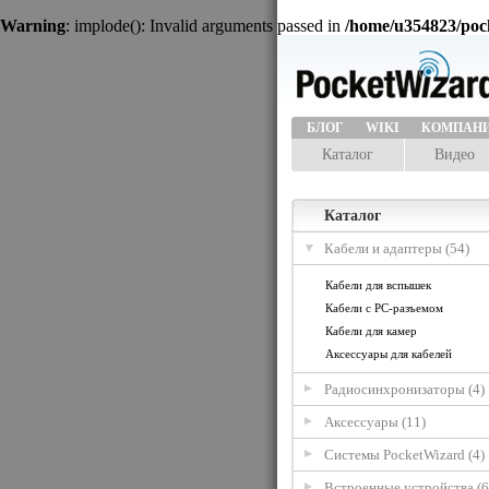
Warning
: implode(): Invalid arguments passed in
/home/u354823/poc
БЛОГ
WIKI
КОМПАН
Каталог
Видео
Каталог
Кабели и адаптеры (54)
Кабели для вспышек
Кабели с PC-разъемом
Кабели для камер
Аксессуары для кабелей
Радиосинхронизаторы (4)
Аксессуары (11)
Системы PocketWizard (4)
Встроенные устройства (6