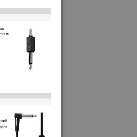
йти
лезным
ющий
ором