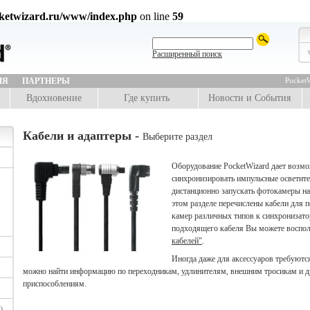
ketwizard.ru/www/index.php
on line
59
Расширенный поиск
ИЯ
ПАРТНЕРЫ
PocketW
Вдохновение
Где купить
Новости и События
Кабели и адаптеры -
Выберите раздел
Оборудование PocketWizard дает возмо
синхронизировать импульсные осветите
дистанционно запускать фотокамеры на
этом разделе перечислены кабели для
камер различных типов к синхронизато
подходящего кабеля Вы можете воспо
кабелей"
.
Иногда даже для аксессуаров требуются
можно найти информацию по переходникам, удлинителям, внешним тросикам и 
приспособлениям.
)