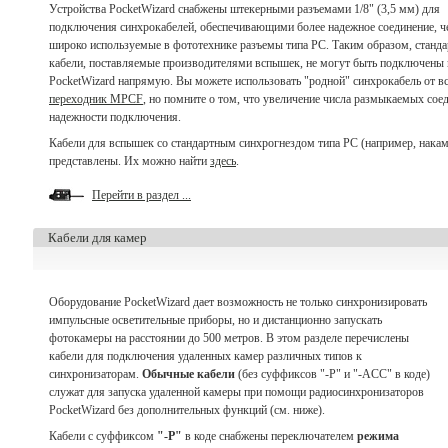
Устройства PocketWizard снабжены штекерными разъемами 1/8" (3,5 мм) для
подключения синхрокабелей, обеспечивающими более надежное соединение, ч
широко используемые в фототехнике разъемы типа PC. Таким образом, станд
кабели, поставляемые производителями вспышек, не могут быть подключены 
PocketWizard напрямую. Вы можете использовать "родной" синхрокабель от в
переходник MPCF
, но помните о том, что увеличение числа размыкаемых сое
надежности подключения.
Кабели для вспышек со стандартным синхрогнездом типа PC (например, накаме
представлены. Их можно найти
здесь
.
Перейти в раздел ...
Кабели для камер
Оборудование PocketWizard дает возможность не только синхронизировать
импульсные осветительные приборы, но и дистанционно запускать
фотокамеры на расстоянии до 500 метров. В этом разделе перечислены
кабели для подключения удаленных камер различных типов к
синхронизаторам.
Обычные кабели
(без суффиксов "-P" и "-ACC" в коде)
служат для запуска удаленной камеры при помощи радиосинхронизаторов
PocketWizard без дополнительных функций (см. ниже).
Кабели с суффиксом
"-P"
в коде снабжены переключателем
режима