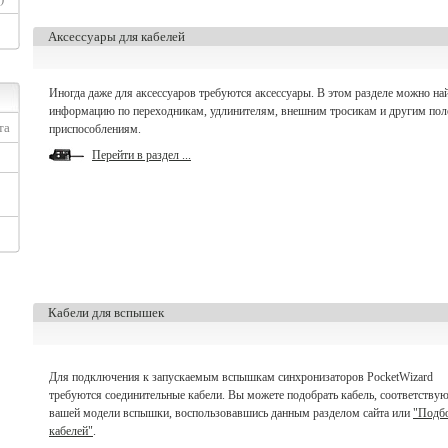
Аксессуары для кабелей
Иногда даже для аксессуаров требуются аксессуары. В этом разделе можно на
информацию по переходникам, удлинителям, внешним тросикам и другим по
та
приспособлениям.
Перейти в раздел ...
Кабели для вспышек
Для подключения к запускаемым вспышкам синхронизаторов PocketWizard
требуются соединительные кабели. Вы можете подобрать кабель, соответству
вашей модели вспышки, воспользовавшись данным разделом сайта или
"Подб
кабелей"
.