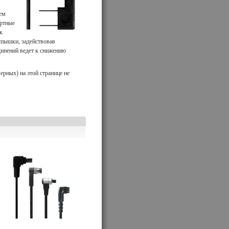
ем
артные
к
спышки, задействовав
динений ведет к снижению
рных) на этой странице не