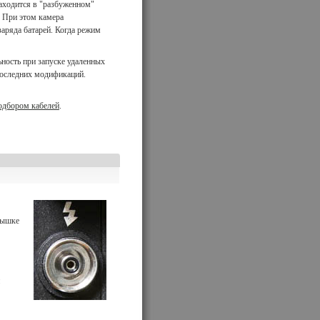
 находится в "разбуженном"
. При этом камера
заряда батарей. Когда режим
ность при запуске удаленных
оследних модификаций.
дбором кабелей
.
пышке