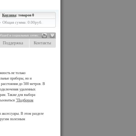
Корзина
: товаров 0
Общая сумма: 0.00руб.
izard в социальных сетях:
Поддержка
Контакты
жность не только
льные приборы, но и
 расстоянии до 500 метров. В
 подключения удаленных
рам. Также для выбора
льзоваться
"Подбором
 аксессуары. В этом разделе
другим полезным