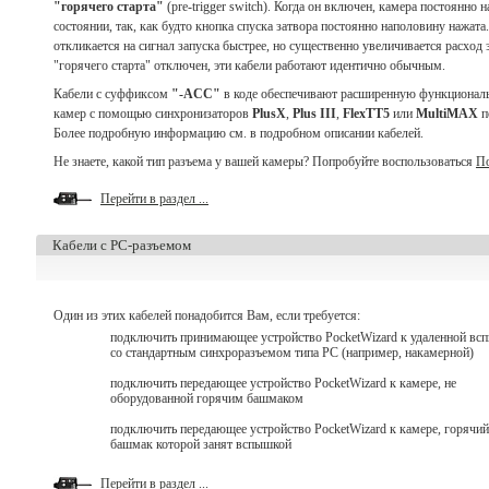
"горячего старта"
(pre-trigger switch). Когда он включен, камера постоянно
состоянии, так, как будто кнопка спуска затвора постоянно наполовину нажата
откликается на сигнал запуска быстрее, но существенно увеличивается расход 
"горячего старта" отключен, эти кабели работают идентично обычным.
Кабели с суффиксом
"-ACC"
в коде обеспечивают расширенную функциональ
камер с помощью синхронизаторов
PlusX
,
Plus III
,
FlexTT5
или
MultiMAX
п
Более подробную информацию см. в подробном описании кабелей.
Не знаете, какой тип разъема у вашей камеры? Попробуйте воспользоваться
По
Перейти в раздел ...
Кабели с PC-разъемом
Один из этих кабелей понадобится Вам, если требуется:
подключить принимающее устройство PocketWizard к удаленной вс
со стандартным синхроразъемом типа PC (например, накамерной)
подключить передающее устройство PocketWizard к камере, не
оборудованной горячим башмаком
подключить передающее устройство PocketWizard к камере, горячий
башмак которой занят вспышкой
Перейти в раздел ...