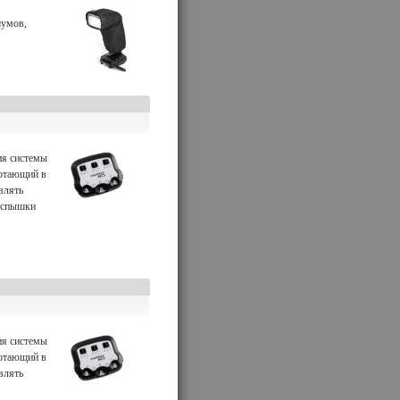
шумов,
ия системы
ботающий в
влять
Вспышки
ия системы
ботающий в
влять