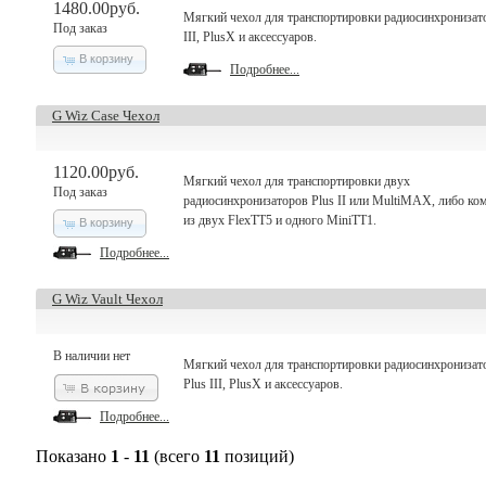
1480.00руб.
Мягкий чехол для транспортировки радиосинхронизат
Под заказ
III, PlusX и аксессуаров.
В корзину
Подробнее...
G Wiz Case Чехол
1120.00руб.
Мягкий чехол для транспортировки двух
Под заказ
радиосинхронизаторов Plus II или MultiMAX, либо ко
из двух FlexTT5 и одного MiniTT1.
В корзину
Подробнее...
G Wiz Vault Чехол
В наличии нет
Мягкий чехол для транспортировки радиосинхронизат
Plus III, PlusX и аксессуаров.
Подробнее...
Показано
1
-
11
(всего
11
позиций)