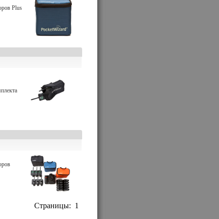
оров Plus
мплекта
оров
Страницы:
1