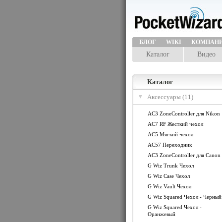
БЛОГ
WIKI
КОМПАН
Каталог
Видео
Каталог
Аксессуары (11)
AC3 ZoneController для Nikon
AC7 RF Жесткий чехол
AC5 Мягкий чехол
AC57 Переходник
AC3 ZoneController для Canon
G Wiz Trunk Чехол
G Wiz Case Чехол
G Wiz Vault Чехол
G Wiz Squared Чехол - Черный
G Wiz Squared Чехол -
Оранжевый