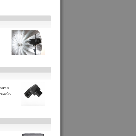
лока к
уемой с