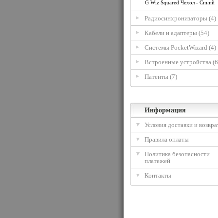
G Wiz Squared Чехол - Синий
Радиосинхронизаторы (4)
Кабели и адаптеры (54)
Системы PocketWizard (4)
Встроенные устройства (6
Патенты (7)
Информация
Условия доставки и возвра
Правила оплаты
Политика безопасности
платежей
Контакты