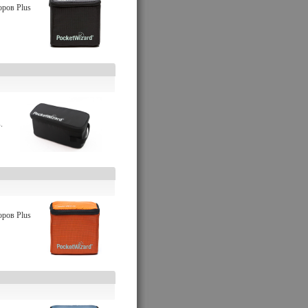
оров Plus
.
оров Plus