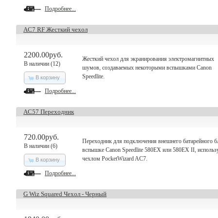
Подробнее...
AC7 RF Жесткий чехол
2200.00руб.
Жесткий чехол для экранирования электромагнитных
В наличии (12)
шумов, создаваемых некоторыми вспышками Canon
Speedlite.
В корзину
Подробнее...
AC57 Переходник
720.00руб.
Переходник для подключения внешнего батарейного б
В наличии (6)
вспышке Canon Speedlite 580EX или 580EX II, использ
чехлом PocketWizard AC7.
В корзину
Подробнее...
G Wiz Squared Чехол - Черный