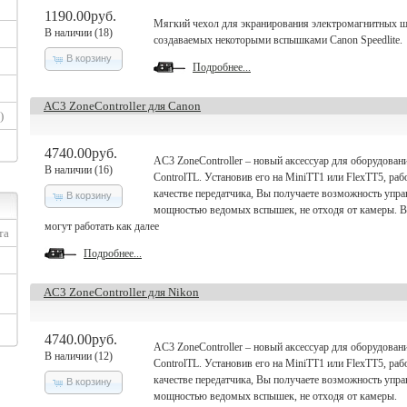
1190.00руб.
Мягкий чехол для экранирования электромагнитных 
В наличии (18)
создаваемых некоторыми вспышками Canon Speedlite.
В корзину
Подробнее...
AC3 ZoneController для Canon
)
4740.00руб.
AC3 ZoneController – новый аксессуар для оборудован
В наличии (16)
ControlTL. Установив его на MiniTT1 или FlexTT5, ра
качестве передатчика, Вы получаете возможность упра
В корзину
мощностью ведомых вспышек, не отходя от камеры. 
могут работать как далее
та
Подробнее...
AC3 ZoneController для Nikon
4740.00руб.
AC3 ZoneController – новый аксессуар для оборудован
В наличии (12)
ControlTL. Установив его на MiniTT1 или FlexTT5, ра
качестве передатчика, Вы получаете возможность упра
В корзину
мощностью ведомых вспышек, не отходя от камеры.