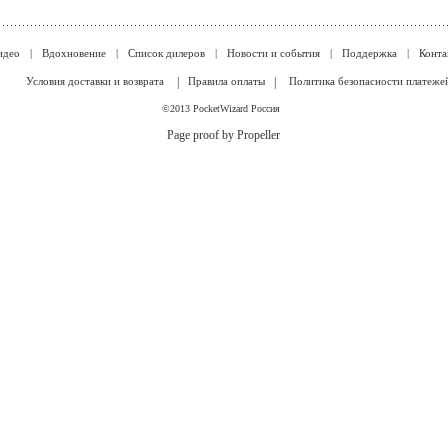
идео
|
Вдохновение
|
Список дилеров
|
Новости и события
|
Поддержка
|
Конта
Условия доставки и возврата
|
Правила оплаты
|
Политика безопасности платеже
©2013 PocketWizard Россия
Page proof by Propeller