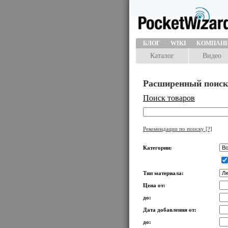
БЛОГ
WIKI
КОМПАН
Каталог
Видео
Расширенный поиск
Поиск товаров
Рекомендации по поиску
[?]
Категории:
Тип материала:
Цена от:
до:
Дата добавления от:
до: