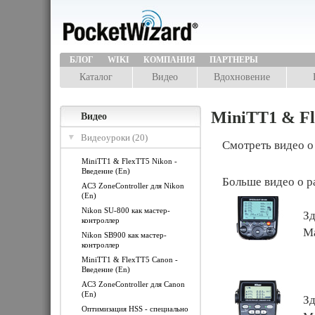
БЛОГ
WIKI
КОМПАНИЯ
ПАРТНЕРЫ
Каталог
Видео
Вдохновение
MiniTT1 & Fl
Видео
Видеоуроки (20)
Смотреть видео о
MiniTT1 & FlexTT5 Nikon -
Введение (En)
Больше видео о р
AC3 ZoneController для Nikon
(En)
Nikon SU-800 как мастер-
Зд
контроллер
Ma
Nikon SB900 как мастер-
контроллер
MiniTT1 & FlexTT5 Canon -
Введение (En)
AC3 ZoneController для Canon
(En)
Зд
Оптимизация HSS - специально