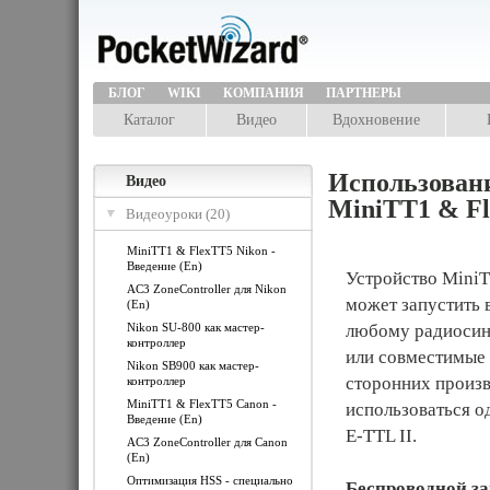
БЛОГ
WIKI
КОМПАНИЯ
ПАРТНЕРЫ
Каталог
Видео
Вдохновение
Использован
Видео
MiniTT1 & Fl
Видеоуроки (20)
MiniTT1 & FlexTT5 Nikon -
Введение (En)
Устройство MiniT
AC3 ZoneController для Nikon
может запустить
(En)
Nikon SU-800 как мастер-
любому радиосинх
контроллер
или совместимые 
Nikon SB900 как мастер-
сторонних произв
контроллер
MiniTT1 & FlexTT5 Canon -
использоваться 
Введение (En)
E-TTL II.
AC3 ZoneController для Canon
(En)
Оптимизация HSS - специально
Беспроводной за