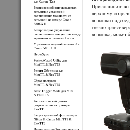
для Canon (En)
Присоедините вс
Беспроводной запуск ведомых
вспышек с установкой
верхнему «горяче
соотношения мощности со
вспышки подсоед
вспышкой на камере Canon
580EX II
гнездо трансивер
Беспроводное управление
вспышка, может б
соотношением мощностей между
ведомыми вспышками Canon
Управление ведомой вспышкой с
Canon 580EX II
HyperSync
PocketWizard Utility для
MiniTT1&FlexTT5
Режим Обучения для
MiniTT1&FlexTT5
Сброс настроек
MiniTT1&FlexTT5
Basic Trigger Mode для MiniTT1
& FlexTT5
Автоматический режим
ретрансляции на примере
FlexTT5
Запуск удаленной фотокамеры
Nikon & Canon MiniTT1 &
FlexTT5
Использование Ручного режима