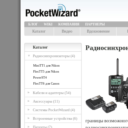
БЛОГ
WIKI
КОМПАНИЯ
ПАРТНЕРЫ
Каталог
Видео
Вдохновение
Радиосинхро
Каталог
Радиосинхронизаторы (4)
MiniTT1 для Nikon
FlexTT5 для Nikon
PowerST4
FlexTT6 для Canon
Кабели и адаптеры (54)
Аксессуары (11)
Системы PocketWizard (4)
Встроенные устройства (6)
границы возможног
Патенты (7)
радиосинхронизато