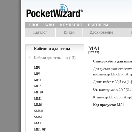
БЛОГ
WIKI
КОМПАНИЯ
ПАРТНЕРЫ
Каталог
Видео
Вдохновение
MA1
Кабели и адаптеры
[17935]
Кабели для вспышек (15)
Синхрокабель для всп
MP1
Для дистанционного запу
MP3
под штекер Elinchrom Amp
MH1
Длина кабеля: 30,5 см (1 
MH3
От: штекер моно 1/8" (3,5
MH10
К: штекер Elinchrom Amph
MM1
MM6
Код продукта:
MA1
SMM1
SMM3
MA1
ME1-6P