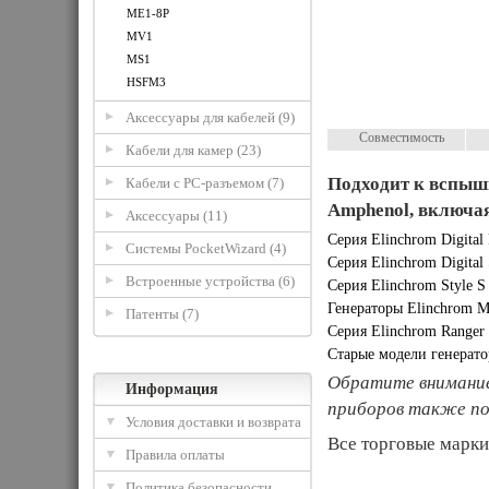
ME1-8P
MV1
MS1
HSFM3
Аксессуары для кабелей (9)
Совместимость
Кабели для камер (23)
Подходит к вспыш
Кабели с PC-разъемом (7)
Amphenol, включа
Аксессуары (11)
Серия Elinchrom Digital
Системы PocketWizard (4)
Серия Elinchrom Digital 
Встроенные устройства (6)
Серия Elinchrom Style S
Генераторы Elinchrom M
Патенты (7)
Серия Elinchrom Ranger
Старые модели генерато
Обратите внимание
Информация
приборов также п
Условия доставки и возврата
Все торговые марки
Правила оплаты
Политика безопасности