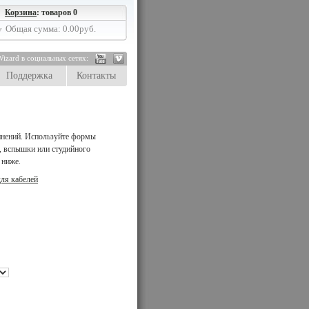
Корзина
: товаров 0
Общая сумма: 0.00руб.
izard в социальных сетях:
Поддержка
Контакты
динений. Используйте формы
, вспышки или студийного
 ниже.
ля кабелей