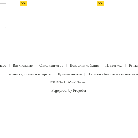
идео
|
Вдохновение
|
Список дилеров
|
Новости и события
|
Поддержка
|
Конта
Условия доставки и возврата
|
Правила оплаты
|
Политика безопасности платеже
©2013 PocketWizard Россия
Page proof by Propeller